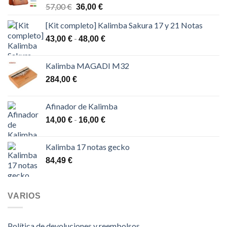
El
El
57,00
€
36,00
€
precio
precio
[Kit completo] Kalimba Sakura 17 y 21 Notas
original
actual
era:
es:
Rango
-
43,00
€
48,00
€
57,00 €.
36,00 €.
de
precios:
Kalimba MAGADI M32
desde
284,00
€
43,00 €
hasta
48,00 €
Afinador de Kalimba
Rango
-
14,00
€
16,00
€
de
precios:
Kalimba 17 notas gecko
desde
84,49
€
14,00 €
hasta
16,00 €
VARIOS
Política de devoluciones y reembolsos