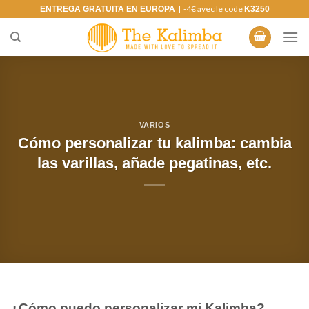
Saltar
| -4€ avec le code
ENTREGA GRATUITA EN EUROPA
K3250
al
contenido
VARIOS
Cómo personalizar tu kalimba: cambia
las varillas, añade pegatinas, etc.
¿Cómo puedo personalizar mi Kalimba?