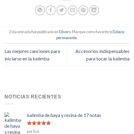
Esta entrada fue publicada en
Divers
. Marque como favorito el
Enlace
permanente
.
Las mejores canciones para
Accesorios indispensables
iniciarse en la kalimba
para tocar la kalimba
NOTICIAS RECIENTES
kalimba de haya y resina de 17 notas
Rated
5
de
por Eric