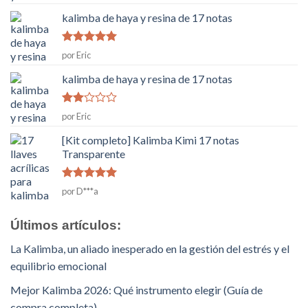
5
kalimba de haya y resina de 17 notas
Rated
5
de
por Eric
5
kalimba de haya y resina de 17 notas
Rated
por Eric
2
de
5
[Kit completo] Kalimba Kimi 17 notas
Transparente
Rated
5
de
por D***a
5
Últimos artículos:
La Kalimba, un aliado inesperado en la gestión del estrés y el
equilibrio emocional
Mejor Kalimba 2026: Qué instrumento elegir (Guía de
compra completa)