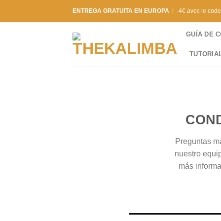
Saltar
ENTREGA GRATUITA EN EUROPA
| -4€ avec le cod
al
contenido
GUÍA DE 
TUTORIA
COND
Preguntas má
nuestro equip
más informa