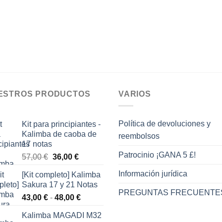
ESTROS PRODUCTOS
VARIOS
Política de devoluciones y
Kit para principiantes -
Kalimba de caoba de
reembolsos
17 notas
Patrocinio ¡GANA 5 £!
El
El
57,00
€
36,00
€
precio
precio
Información jurídica
[Kit completo] Kalimba
original
actual
Sakura 17 y 21 Notas
era:
es:
PREGUNTAS FRECUENTE
Rango
43,00
€
-
48,00
€
57,00 €.
36,00 €.
de
Kalimba MAGADI M32
precios: