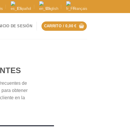
ês
Español
English
Français
NICIO DE SESIÓN
CARRITO /
0,00
€
ENTES
frecuentes de
e para obtener
liente en la