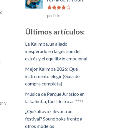
mo
Rated
4
por Eric
de 5
Últimos artículos:
La Kalimba, un aliado
inesperado en la gestión del
estrés y el equilibrio emocional
n
Mejor Kalimba 2026: Qué
instrumento elegir (Guía de
compra completa)
Música de Parque Jurásico en
la kalimba, fácil de tocar ????
er y
¿Qué altavoz llevar a un
festival? Soundboks frente a
otros modelos