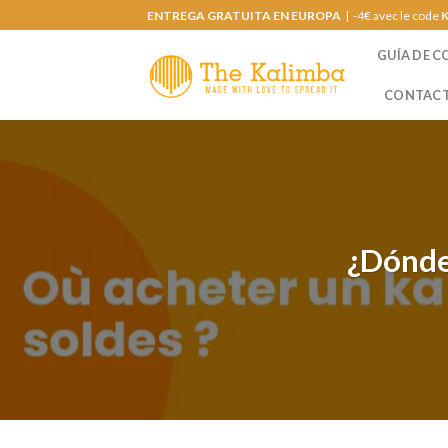
Saltar
ENTREGA GRATUITA EN EUROPA
| -4€ avec le code
al
GUÍA DE 
contenido
CONTAC
¿Dónde