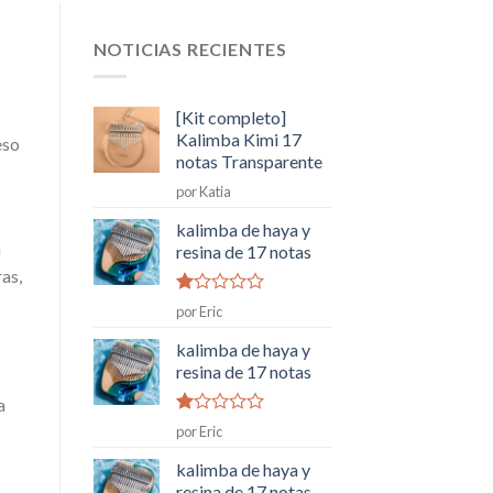
NOTICIAS RECIENTES
[Kit completo]
Kalimba Kimi 17
eso
notas Transparente
por Katia
kalimba de haya y
a
resina de 17 notas
as,
Rated
por Eric
1
de
kalimba de haya y
5
resina de 17 notas
a
Rated
por Eric
1
de
kalimba de haya y
5
resina de 17 notas