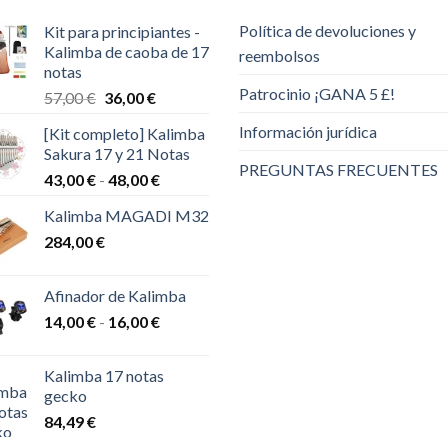
Política de devoluciones y
Kit para principiantes -
Kalimba de caoba de 17
reembolsos
notas
Patrocinio ¡GANA 5 £!
El
El
57,00
€
36,00
€
precio
precio
Información jurídica
[Kit completo] Kalimba
original
actual
Sakura 17 y 21 Notas
era:
es:
PREGUNTAS FRECUENTES
Rango
43,00
€
-
48,00
€
57,00 €.
36,00 €.
de
Kalimba MAGADI M32
precios:
284,00
€
desde
43,00 €
hasta
Afinador de Kalimba
48,00 €
Rango
14,00
€
-
16,00
€
de
precios:
Kalimba 17 notas
desde
gecko
14,00 €
84,49
€
hasta
16,00 €