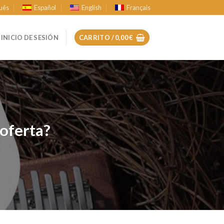
uês
Español
English
Français
INICIO DE SESIÓN
CARRITO /
0,00
€
oferta?