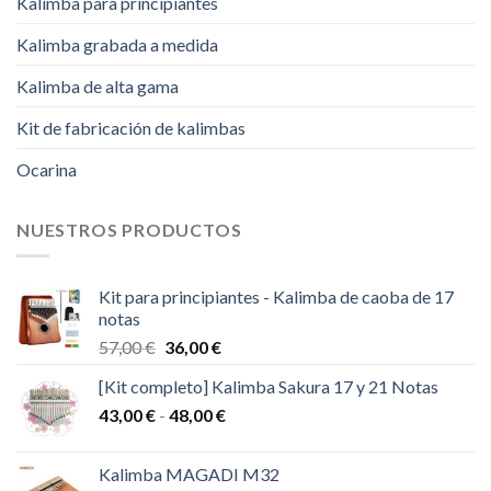
Kalimba para principiantes
Kalimba grabada a medida
Kalimba de alta gama
Kit de fabricación de kalimbas
Ocarina
NUESTROS PRODUCTOS
Kit para principiantes - Kalimba de caoba de 17
notas
El
El
57,00
€
36,00
€
precio
precio
[Kit completo] Kalimba Sakura 17 y 21 Notas
original
actual
Rango
43,00
€
-
era:
48,00
€
es:
de
57,00 €.
36,00 €.
precios:
Kalimba MAGADI M32
desde