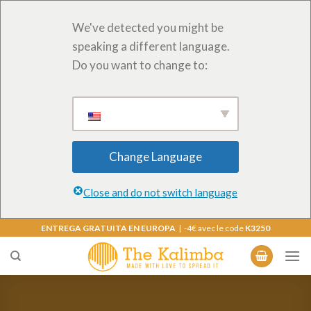
We've detected you might be
speaking a different language.
Do you want to change to:
Change Language
Close and do not switch language
Saltar
ENTREGA GRATUITA EN EUROPA
| -4€ avec le code
K3250
al
contenido