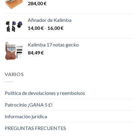
284,00
€
43,00 €
hasta
48,00 €
Afinador de Kalimba
Rango
14,00
€
-
16,00
€
de
precios:
Kalimba 17 notas gecko
desde
84,49
€
14,00 €
hasta
16,00 €
VARIOS
Política de devoluciones y reembolsos
Patrocinio ¡GANA 5 £!
Información jurídica
PREGUNTAS FRECUENTES