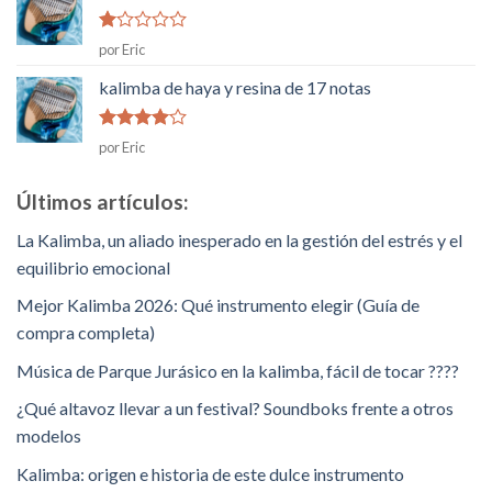
5
Rated
por Eric
1
de
kalimba de haya y resina de 17 notas
5
Rated
4
por Eric
de 5
Últimos artículos:
La Kalimba, un aliado inesperado en la gestión del estrés y el
equilibrio emocional
Mejor Kalimba 2026: Qué instrumento elegir (Guía de
compra completa)
Música de Parque Jurásico en la kalimba, fácil de tocar ????
¿Qué altavoz llevar a un festival? Soundboks frente a otros
modelos
Kalimba: origen e historia de este dulce instrumento