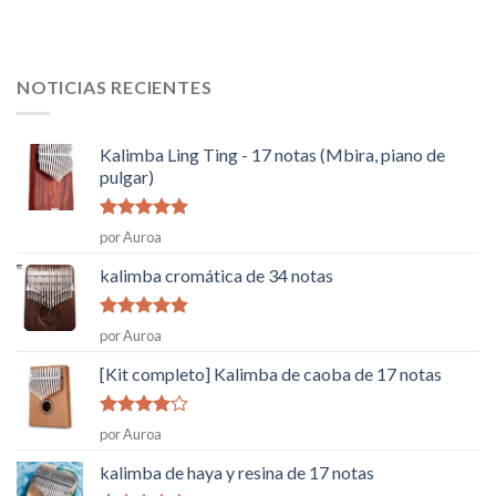
NOTICIAS RECIENTES
Kalimba Ling Ting - 17 notas (Mbira, piano de
pulgar)
Rated
5
de
por Auroa
5
kalimba cromática de 34 notas
Rated
5
de
por Auroa
5
[Kit completo] Kalimba de caoba de 17 notas
Rated
4
por Auroa
de 5
kalimba de haya y resina de 17 notas