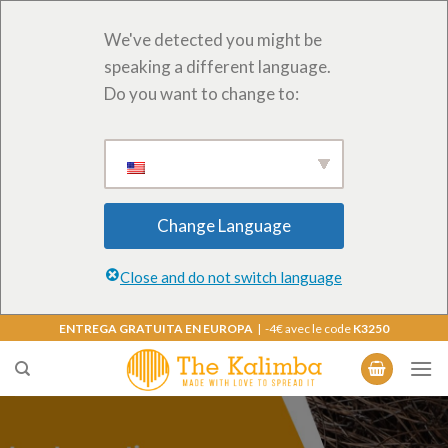
We've detected you might be
speaking a different language.
Do you want to change to:
Change Language
Close and do not switch language
Saltar
ENTREGA GRATUITA EN EUROPA
| -4€ avec le code
K3250
al
contenido