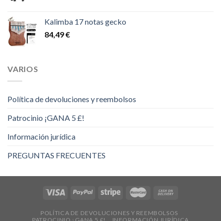
de
precios:
Kalimba 17 notas gecko
desde
84,49
€
14,00 €
hasta
16,00 €
VARIOS
Política de devoluciones y reembolsos
Patrocinio ¡GANA 5 £!
Información jurídica
PREGUNTAS FRECUENTES
POLÍTICA DE DEVOLUCIONES Y REEMBOLSOS
PATROCINIO ¡GANA 5 £!
INFORMACIÓN JURÍDICA