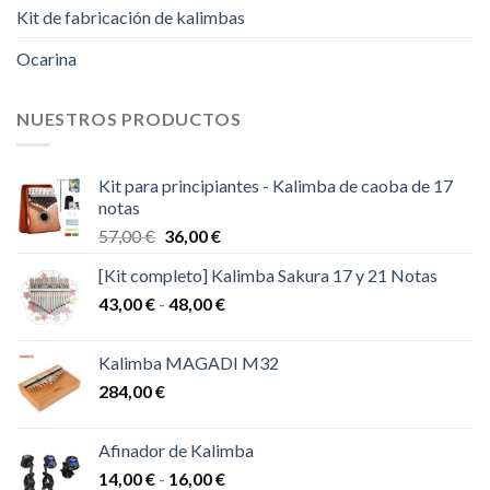
Kit de fabricación de kalimbas
Ocarina
NUESTROS PRODUCTOS
Kit para principiantes - Kalimba de caoba de 17
notas
El
El
57,00
€
36,00
€
precio
precio
[Kit completo] Kalimba Sakura 17 y 21 Notas
original
actual
Rango
43,00
€
-
era:
48,00
€
es:
de
57,00 €.
36,00 €.
precios:
Kalimba MAGADI M32
desde
284,00
€
43,00 €
hasta
48,00 €
Afinador de Kalimba
Rango
14,00
€
-
16,00
€