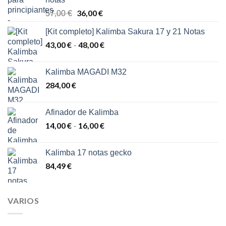
El
36,00
€
El
57,00
€
precio
precio
[Kit completo] Kalimba Sakura 17 y 21 Notas
original
actual
43,00
€
era:
48,00
€
es:
Rango
-
57,00 €.
36,00 €.
de
precios:
Kalimba MAGADI M32
desde
284,00
€
43,00 €
hasta
48,00 €
Afinador de Kalimba
14,00
€
16,00
€
Rango
-
de
precios:
Kalimba 17 notas gecko
desde
84,49
€
14,00 €
hasta
16,00 €
VARIOS