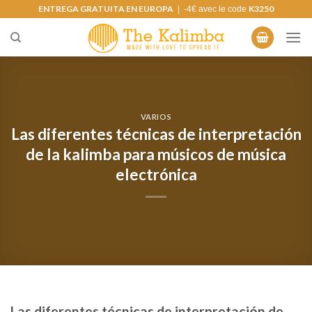
Saltar
ENTREGA GRATUITA EN EUROPA
K3250
| -4€ avec le code
al
contenido
VARIOS
Las diferentes técnicas de interpretación
de la kalimba para músicos de música
electrónica
Las diferentes técnicas de interpretación de