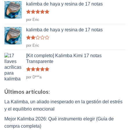
kalimba de haya y resina de 17 notas
Rated
5
de
por Eric
5
kalimba de haya y resina de 17 notas
Rated
por Eric
2
de
5
[Kit completo] Kalimba Kimi 17 notas
Transparente
Rated
5
de
por D***a
5
Últimos artículos:
La Kalimba, un aliado inesperado en la gestión del estrés
y el equilibrio emocional
Mejor Kalimba 2026: Qué instrumento elegir (Guía de
compra completa)