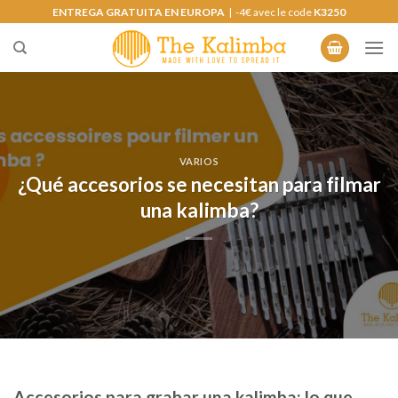
Saltar
ENTREGA GRATUITA EN EUROPA
| -4€ avec le code
K3250
al
contenido
VARIOS
¿Qué accesorios se necesitan para filmar
una kalimba?
Accesorios para grabar una kalimba: lo que