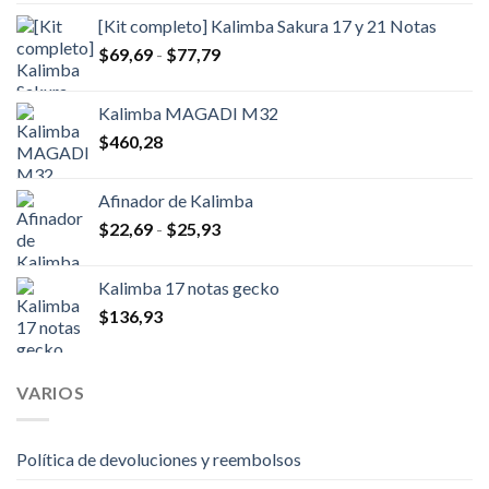
precio
precio
[Kit completo] Kalimba Sakura 17 y 21 Notas
original
actual
Rango
$
69,69
-
era:
$
77,79
es:
de
$92,38.
$58,34.
precios:
Kalimba MAGADI M32
desde
$
460,28
$69,69
hasta
$77,79
Afinador de Kalimba
Rango
$
22,69
-
$
25,93
de
precios:
Kalimba 17 notas gecko
desde
$
136,93
$22,69
hasta
$25,93
VARIOS
Política de devoluciones y reembolsos