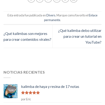
Esta entrada fue publicada en
Divers
. Marque como favorito el
Enlace
permanente
.
¿Qué kalimba debo utilizar
¿Qué kalimbas son mejores
para crear un tutorial en
para crear contenidos virales?
YouTube?
NOTICIAS RECIENTES
kalimba de haya y resina de 17 notas
Rated
5
de
por Eric
5