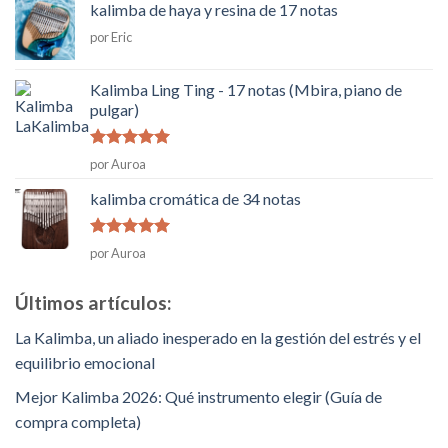
kalimba de haya y resina de 17 notas
por Eric
Kalimba Ling Ting - 17 notas (Mbira, piano de
pulgar)
Rated
5
de
por Auroa
5
kalimba cromática de 34 notas
Rated
5
de
por Auroa
5
Últimos artículos:
La Kalimba, un aliado inesperado en la gestión del estrés y el
equilibrio emocional
Mejor Kalimba 2026: Qué instrumento elegir (Guía de
compra completa)