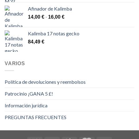
48,00 €
Afinador de Kalimba
Rango
-
14,00
€
16,00
€
de
precios:
Kalimba 17 notas gecko
desde
84,49
€
14,00 €
hasta
16,00 €
VARIOS
Política de devoluciones y reembolsos
Patrocinio ¡GANA 5 £!
Información jurídica
PREGUNTAS FRECUENTES