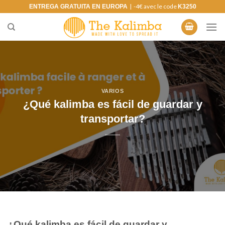
Saltar
| -4€ avec le code
ENTREGA GRATUITA EN EUROPA
K3250
al
contenido
VARIOS
¿Qué kalimba es fácil de guardar y
transportar?
¿Qué kalimba es fácil de guardar y