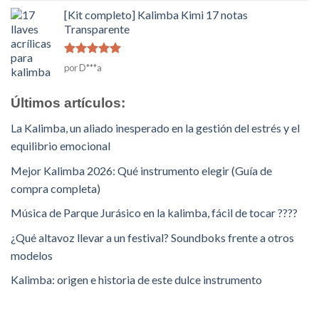
5
[Kit completo] Kalimba Kimi 17 notas
Transparente
Rated
5
de
por D***a
5
Últimos artículos:
La Kalimba, un aliado inesperado en la gestión del estrés y el
equilibrio emocional
Mejor Kalimba 2026: Qué instrumento elegir (Guía de
compra completa)
Música de Parque Jurásico en la kalimba, fácil de tocar ????
¿Qué altavoz llevar a un festival? Soundboks frente a otros
modelos
Kalimba: origen e historia de este dulce instrumento