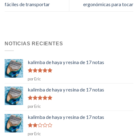
fáciles de transportar
ergonómicas para tocar
NOTICIAS RECIENTES
kalimba de haya y resina de 17 notas
Rated
5
de
por Eric
5
kalimba de haya y resina de 17 notas
Rated
5
de
por Eric
5
kalimba de haya y resina de 17 notas
Rated
por Eric
2
de