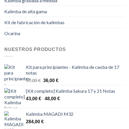
Kalimba grabada a medida
Kalimba de alta gama
Kit de fabricación de kalimbas
Ocarina
NUESTROS PRODUCTOS
Kit para principiantes - Kalimba de caoba de 17
notas
El
El
57,00
€
36,00
€
precio
precio
[Kit completo] Kalimba Sakura 17 y 21 Notas
original
actual
era:
es:
Rango
-
43,00
€
48,00
€
57,00 €.
36,00 €.
de
precios:
Kalimba MAGADI M32
desde
284,00
€
43,00 €
hasta