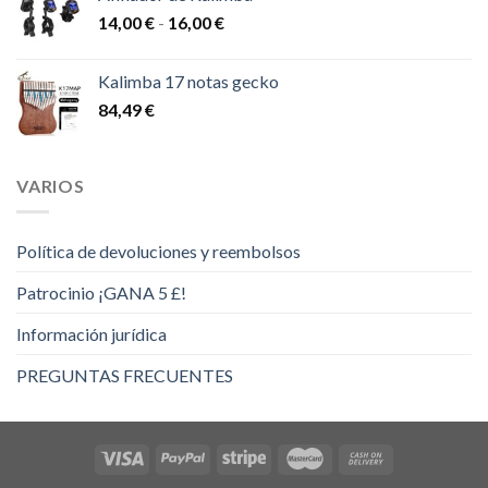
Rango
14,00
€
-
16,00
€
de
precios:
Kalimba 17 notas gecko
desde
84,49
€
14,00 €
hasta
16,00 €
VARIOS
Política de devoluciones y reembolsos
Patrocinio ¡GANA 5 £!
Información jurídica
PREGUNTAS FRECUENTES