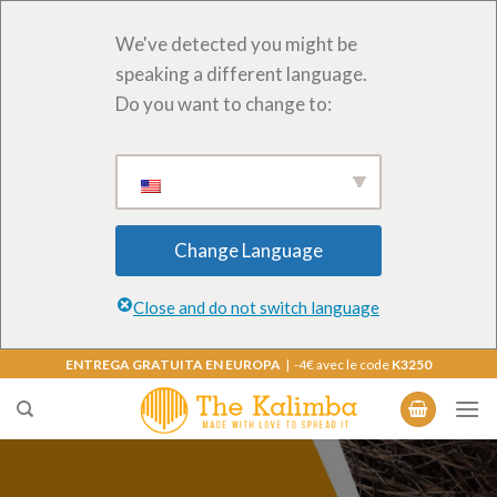
We've detected you might be
speaking a different language.
Do you want to change to:
Change Language
Close and do not switch language
Saltar
ENTREGA GRATUITA EN EUROPA
| -4€ avec le code
K3250
al
contenido