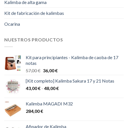
Kalimba de alta gama
Kit de fabricación de kalimbas
Ocarina
NUESTROS PRODUCTOS
Kit para principiantes - Kalimba de caoba de 17
notas
El
El
57,00
€
36,00
€
precio
precio
[Kit completo] Kalimba Sakura 17 y 21 Notas
original
actual
Rango
43,00
€
-
era:
48,00
€
es:
de
57,00 €.
36,00 €.
precios:
Kalimba MAGADI M32
desde
284,00
€
43,00 €
hasta
48,00 €
Afinador de Kalimba