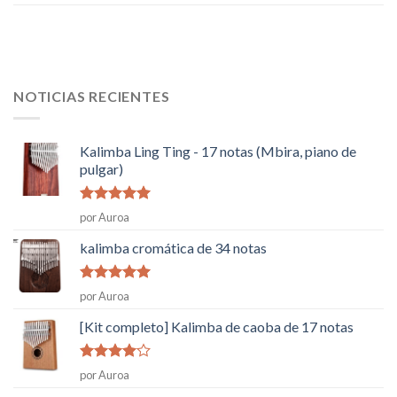
NOTICIAS RECIENTES
Kalimba Ling Ting - 17 notas (Mbira, piano de
pulgar)
Rated
5
de
por Auroa
5
kalimba cromática de 34 notas
Rated
5
de
por Auroa
5
[Kit completo] Kalimba de caoba de 17 notas
Rated
4
por Auroa
de 5