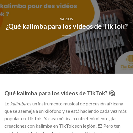
VARIOS
¿Qué kalimba para los vídeos de TikTok?
Qué kalimba para los vídeos de TikTok? 🤔
Le
kalimba
es un instrumento musical de percusión africana
que se asemeja a un xilófono y se está haciendo cada vez más
popular en TikTok. Ya sea música o entretenimiento, ¡las
creaciones con kalimba en TikTok son legión! 🎹 Pero ten