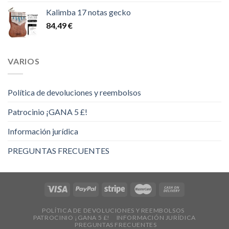
precios:
Kalimba 17 notas gecko
desde
84,49
€
14,00 €
hasta
16,00 €
VARIOS
Política de devoluciones y reembolsos
Patrocinio ¡GANA 5 £!
Información jurídica
PREGUNTAS FRECUENTES
POLÍTICA DE DEVOLUCIONES Y REEMBOLSOS
PATROCINIO ¡GANA 5 £!
INFORMACIÓN JURÍDICA
PREGUNTAS FRECUENTES