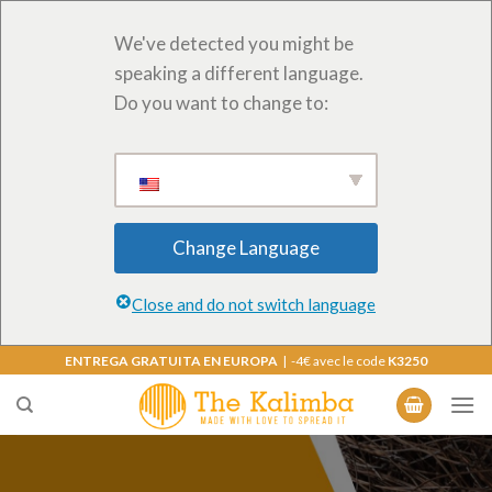
We've detected you might be
speaking a different language.
Do you want to change to:
Change Language
Close and do not switch language
Saltar
ENTREGA GRATUITA EN EUROPA
| -4€ avec le code
K3250
al
contenido