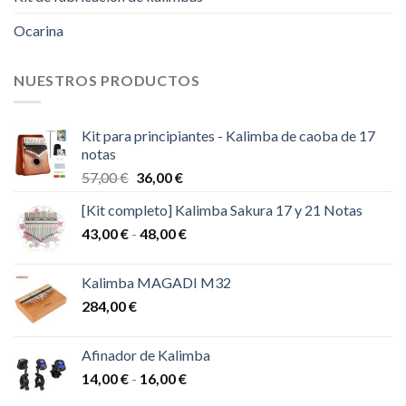
Ocarina
NUESTROS PRODUCTOS
Kit para principiantes - Kalimba de caoba de 17
notas
El
El
57,00
€
36,00
€
precio
precio
[Kit completo] Kalimba Sakura 17 y 21 Notas
original
actual
Rango
43,00
€
-
era:
48,00
€
es:
de
57,00 €.
36,00 €.
precios:
Kalimba MAGADI M32
desde
284,00
€
43,00 €
hasta
48,00 €
Afinador de Kalimba
Rango
14,00
€
-
16,00
€
de