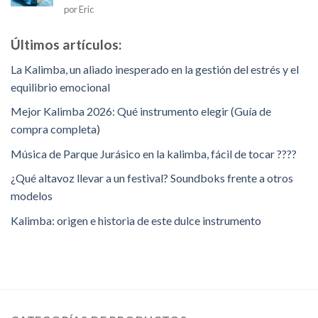
Rated
por Eric
1
de
5
Últimos artículos:
La Kalimba, un aliado inesperado en la gestión del estrés y el
equilibrio emocional
Mejor Kalimba 2026: Qué instrumento elegir (Guía de
compra completa)
Música de Parque Jurásico en la kalimba, fácil de tocar ????
¿Qué altavoz llevar a un festival? Soundboks frente a otros
modelos
Kalimba: origen e historia de este dulce instrumento