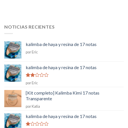
NOTICIAS RECIENTES
kalimba de haya y resina de 17 notas
por Eric
kalimba de haya y resina de 17 notas
Rated
por Eric
2
de
5
[Kit completo] Kalimba Kimi 17 notas
Transparente
por Katia
kalimba de haya y resina de 17 notas