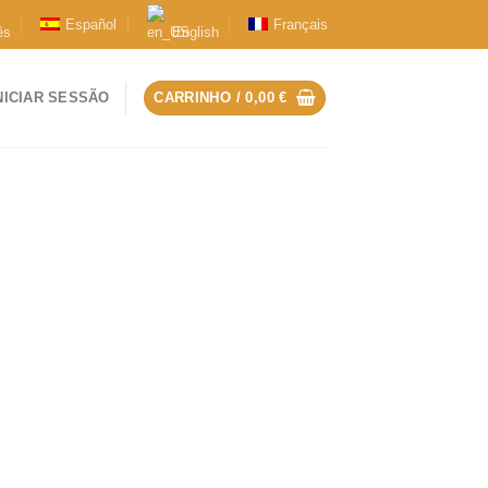
Español
Français
ês
English
NICIAR SESSÃO
CARRINHO /
0,00
€