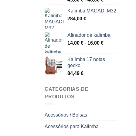
57,00 €.
36,00 €.
de
Kalimba MAGADI M32
preços:
284,00
€
43,00 €
a
48,00 €
Afinador de kalimba
Gama
14,00
€
-
16,00
€
de
preços:
Kalimba 17 notas
14,00 €
gecko
a
84,49
€
16,00 €
CATEGORIAS DE
PRODUTOS
Acessórios / Bolsas
Acessórios para Kalimba