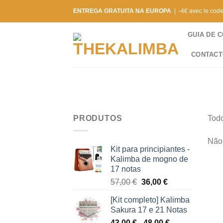
Saltar
ENTREGA GRATUITA NA EUROPA
| -4€ avec le cod
para
o
GUIA DE 
conteúdo
CONTAC
PRODUTOS
Todo
Não 
Kit para principiantes -
Kalimba de mogno de
17 notas
O
O
57,00
€
36,00
€
preço
preço
[Kit completo] Kalimba
original
atual
Sakura 17 e 21 Notas
era:
é:
Gama
43,00
€
-
48,00
€