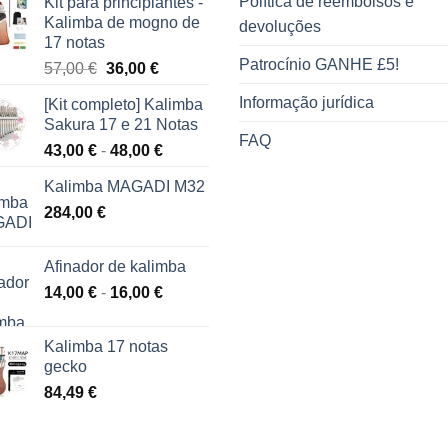
Política de reembolsos e
Kit para principiantes -
Kalimba de mogno de
devoluções
17 notas
Patrocínio GANHE £5!
O
O
57,00
€
36,00
€
preço
preço
Informação jurídica
[Kit completo] Kalimba
original
atual
Sakura 17 e 21 Notas
era:
é:
FAQ
Gama
43,00
€
-
48,00
€
57,00 €.
36,00 €.
de
Kalimba MAGADI M32
preços:
284,00
€
43,00 €
a
48,00 €
Afinador de kalimba
Gama
14,00
€
-
16,00
€
de
preços:
Kalimba 17 notas
14,00 €
gecko
a
84,49
€
16,00 €