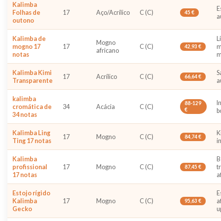
Kalimba
E
Folhas de
17
Aço/Acrílico
C (C)
45 €
a
outono
Kalimba de
L
Mogno
mogno 17
17
C (C)
m
42,93 €
africano
notas
m
Kalimba Kimi
S
17
Acrílico
C (C)
66,64 €
Transparente
a
kalimba
I
88-129
cromática de
34
Acácia
C (C)
€
b
34 notas
Kalimba Ling
K
17
Mogno
C (C)
84,74 €
Ting 17 notas
i
Kalimba
B
profissional
17
Mogno
C (C)
t
87,45 €
17 notas
a
Estojo rígido
E
Kalimba
17
Mogno
C (C)
a
95,63 €
Gecko
u