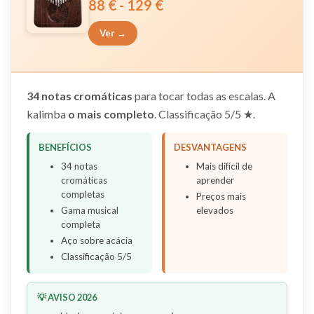
88 € - 129 €
Ver →
34 notas cromáticas
para tocar todas as escalas. A
kalimba
o mais completo
. Classificação 5/5 ★.
BENEFÍCIOS
DESVANTAGENS
34 notas
Mais difícil de
cromáticas
aprender
completas
Preços mais
Gama musical
elevados
completa
Aço sobre acácia
Classificação 5/5
💡 AVISO 2026