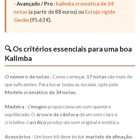
-
Avançado / Pro :
kalimba cromática de 34
notas
(a partir de 88 euros) ou
Estojo rígido
Gecko
(95,63 €).
🔍 Os critérios essenciais para uma boa
Kalimba
O número de notas :
Como começar,
17 notas
são mais do
que suficientes. Para tocar todas as escalas, opte pelo
Modelo cromático de 34 notas
.
Madeira :
L'
mogno
proporciona um som quente e
equilibrado. O
árvore de cânfora
dá um som claro e
cristalino. L’
acrílico
produz um som original e estético.
Acessórios :
Um bom kit deve incluir
martelo de afinação
,