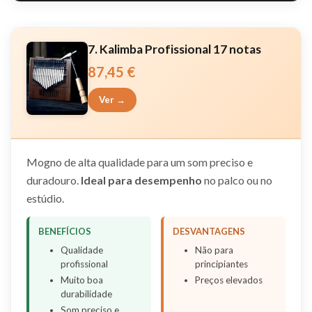
7. Kalimba Profissional 17 notas
87,45 €
Ver →
Mogno de alta qualidade para um som preciso e
duradouro.
Ideal para desempenho
no palco ou no
estúdio.
BENEFÍCIOS
DESVANTAGENS
Qualidade
Não para
profissional
principiantes
Muito boa
Preços elevados
durabilidade
Som preciso e