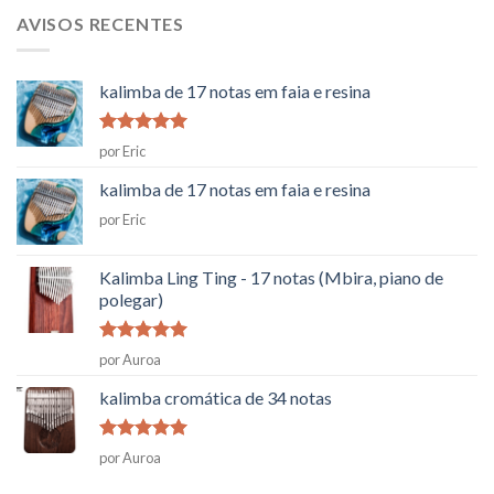
AVISOS RECENTES
kalimba de 17 notas em faia e resina
Classificado
por Eric
como
5
em
5
kalimba de 17 notas em faia e resina
por Eric
Kalimba Ling Ting - 17 notas (Mbira, piano de
polegar)
Classificado
por Auroa
como
5
em
5
kalimba cromática de 34 notas
Classificado
por Auroa
como
5
em
5