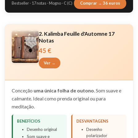
Comprar → 36 euros
Bestseller - 17 notas - Mogno - C (C)
2. Kalimba Feuille d'Automne 17
Notas
45 €
Ver →
Conceção
uma única folha de outono
. Som suave e
calmante. Ideal como prenda original ou para
meditação.
BENEFÍCIOS
DESVANTAGENS
Desenho original
Desenho
polarizador
Som suave e