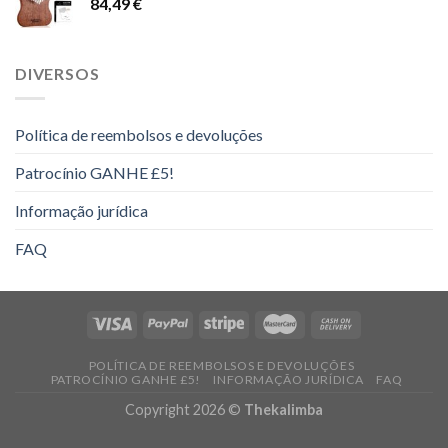
84,49
€
a
16,00 €
DIVERSOS
Política de reembolsos e devoluções
Patrocínio GANHE £5!
Informação jurídica
FAQ
POLÍTICA DE REEMBOLSOS E DEVOLUÇÕES
PATROCÍNIO GANHE £5!
INFORMAÇÃO JURÍDICA
FAQ
Copyright 2026 ©
Thekalimba