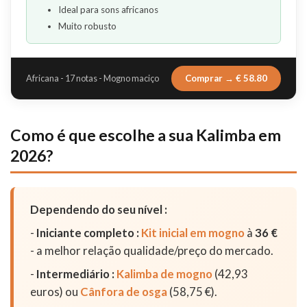
Ideal para sons africanos
Muito robusto
Comprar → € 58.80
Africana - 17 notas - Mogno maciço
Como é que escolhe a sua Kalimba em
2026?
Dependendo do seu nível :
-
Iniciante completo :
Kit inicial em mogno
à
36 €
- a melhor relação qualidade/preço do mercado.
-
Intermediário :
Kalimba de mogno
(42,93
euros) ou
Cânfora de osga
(58,75 €).