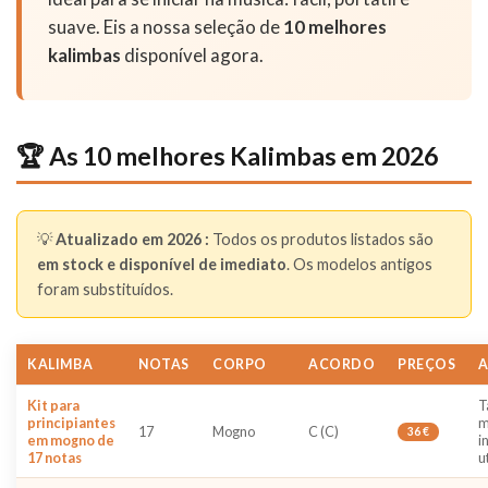
suave. Eis a nossa seleção de
10 melhores
kalimbas
disponível agora.
🏆 As 10 melhores Kalimbas em 2026
💡
Atualizado em 2026 :
Todos os produtos listados são
em stock e disponível de imediato
. Os modelos antigos
foram substituídos.
KALIMBA
NOTAS
CORPO
ACORDO
PREÇOS
A
Kit para
T
principiantes
m
17
Mogno
C (C)
36 €
em mogno de
i
17 notas
u