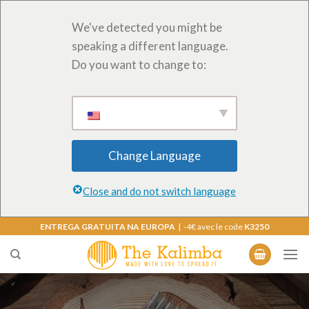
We've detected you might be
speaking a different language.
Do you want to change to:
Change Language
Close and do not switch language
Saltar
ENTREGA GRATUITA NA EUROPA
| -4€ avec le code
K3250
para
o
conteúdo