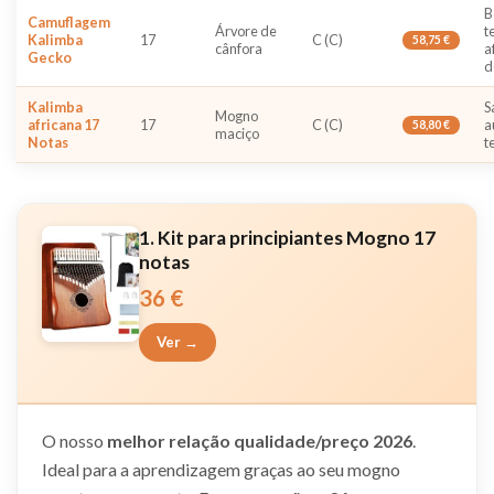
B
Camuflagem
Árvore de
t
Kalimba
17
C (C)
58,75 €
cânfora
a
Gecko
d
Kalimba
S
Mogno
africana 17
17
C (C)
a
58,80 €
maciço
Notas
t
1. Kit para principiantes Mogno 17
notas
36 €
Ver →
O nosso
melhor relação qualidade/preço 2026
.
Ideal para a aprendizagem graças ao seu mogno