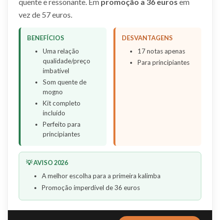
quente e ressonante. Em
promoção a 36 euros
em
vez de 57 euros.
BENEFÍCIOS
DESVANTAGENS
Uma relação
17 notas apenas
qualidade/preço
Para principiantes
imbatível
Som quente de
mogno
Kit completo
incluído
Perfeito para
principiantes
💡 AVISO 2026
A melhor escolha para a primeira kalimba
Promoção imperdível de 36 euros