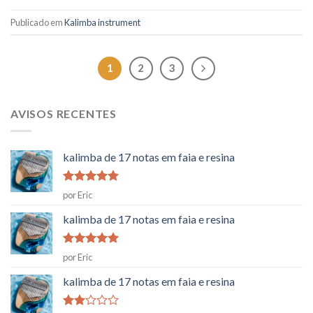
Publicado em
Kalimba instrument
1
2
3
AVISOS RECENTES
kalimba de 17 notas em faia e resina
Classificado
por Eric
como
5
em
5
kalimba de 17 notas em faia e resina
Classificado
por Eric
como
5
em
5
kalimba de 17 notas em faia e resina