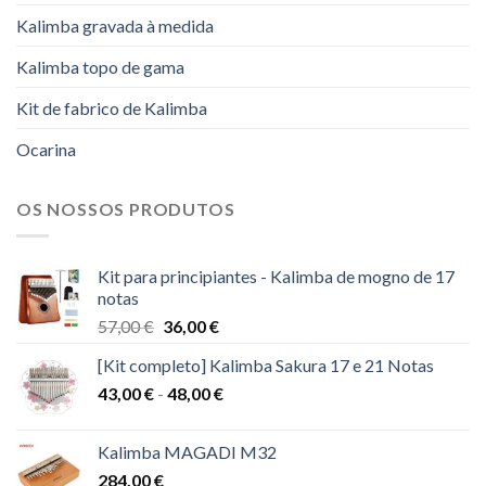
Kalimba gravada à medida
Kalimba topo de gama
Kit de fabrico de Kalimba
Ocarina
OS NOSSOS PRODUTOS
Kit para principiantes - Kalimba de mogno de 17
notas
O
O
57,00
€
36,00
€
preço
preço
[Kit completo] Kalimba Sakura 17 e 21 Notas
original
atual
Gama
43,00
€
-
era:
48,00
€
é:
de
57,00 €.
36,00 €.
preços:
Kalimba MAGADI M32
43,00 €
284,00
€
a