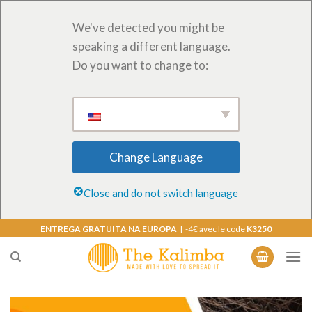
We've detected you might be
speaking a different language.
Do you want to change to:
Change Language
Close and do not switch language
Saltar
ENTREGA GRATUITA NA EUROPA
| -4€ avec le code
K3250
para
o
conteúdo