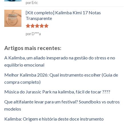
Classificado
por Eric
como
2
[Kit completo] Kalimba Kimi 17 Notas
em
Transparente
5
Classificado
por D***a
como
5
em
5
Artigos mais recentes:
A Kalimba, um aliado inesperado na gestão do stress e no
equilíbrio emocional
Melhor Kalimba 2026: Qual instrumento escolher (Guia de
compra completo)
Música do Jurassic Park na kalimba, fácil de tocar ????
Que altifalante levar para um festival? Soundboks vs outros
modelos
Kalimba: Origem e história deste doce instrumento