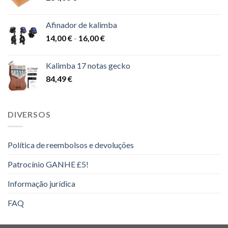
48,00 €
Afinador de kalimba
Gama
14,00
€
-
16,00
€
de
preços:
Kalimba 17 notas gecko
14,00 €
84,49
€
a
16,00 €
DIVERSOS
Política de reembolsos e devoluções
Patrocínio GANHE £5!
Informação jurídica
FAQ