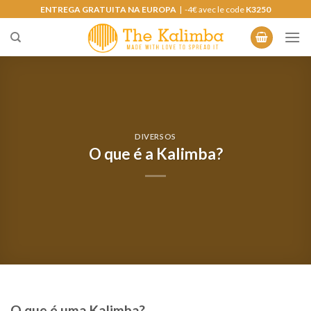
Saltar
ENTREGA GRATUITA NA EUROPA
| -4€ avec le code
K3250
para
o
conteúdo
DIVERSOS
O que é a Kalimba?
O que é uma Kalimba?