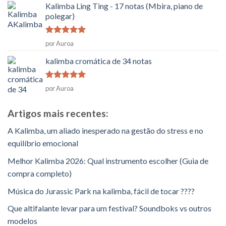
Kalimba Ling Ting - 17 notas (Mbira, piano de
polegar)
Classificado
por Auroa
como
5
em
5
kalimba cromática de 34 notas
Classificado
por Auroa
como
5
em
5
Artigos mais recentes:
A Kalimba, um aliado inesperado na gestão do stress e no
equilíbrio emocional
Melhor Kalimba 2026: Qual instrumento escolher (Guia de
compra completo)
Música do Jurassic Park na kalimba, fácil de tocar ????
Que altifalante levar para um festival? Soundboks vs outros
modelos