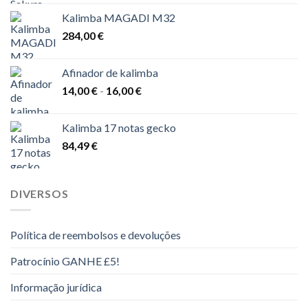
preços:
Kalimba MAGADI M32
43,00 €
284,00
€
a
48,00 €
Afinador de kalimba
Gama
14,00
€
-
16,00
€
de
preços:
Kalimba 17 notas gecko
14,00 €
84,49
€
a
16,00 €
DIVERSOS
Política de reembolsos e devoluções
Patrocínio GANHE £5!
Informação jurídica