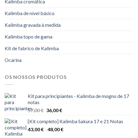
Kalimba cromática
Kalimba de nível básico
Kalimba gravada à medida
Kalimba topo de gama
Kit de fabrico de Kalimba
Ocarina
OS NOSSOS PRODUTOS
Kit para principiantes - Kalimba de mogno de 17
notas
O
O
57,00
€
36,00
€
preço
preço
[Kit completo] Kalimba Sakura 17 e 21 Notas
original
atual
Gama
43,00
€
-
era:
48,00
€
é:
de
57,00 €.
36,00 €.