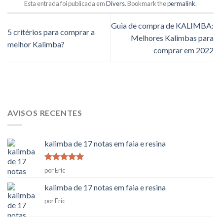
Esta entrada foi publicada em
Divers
. Bookmark the
permalink
.
Guia de compra de KALIMBA:
5 critérios para comprar a
Melhores Kalimbas para
melhor Kalimba?
comprar em 2022
AVISOS RECENTES
kalimba de 17 notas em faia e resina
Classificado
por Eric
como
5
em
5
kalimba de 17 notas em faia e resina
por Eric