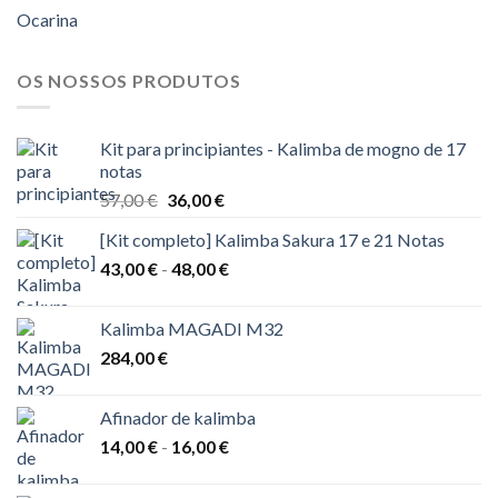
Ocarina
OS NOSSOS PRODUTOS
Kit para principiantes - Kalimba de mogno de 17
notas
O
O
57,00
€
36,00
€
preço
preço
[Kit completo] Kalimba Sakura 17 e 21 Notas
original
atual
Gama
43,00
€
-
era:
48,00
€
é:
de
57,00 €.
36,00 €.
preços:
Kalimba MAGADI M32
43,00 €
284,00
€
a
48,00 €
Afinador de kalimba
Gama
14,00
€
-
16,00
€
de
preços: