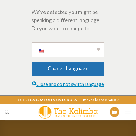
We've detected you might be
speaking a different language.
Do you want to change to:
Change Language
Close and do not switch language
Saltar
ENTREGA GRATUITA NA EUROPA
| -4€ avec le code
K3250
para
o
conteúdo