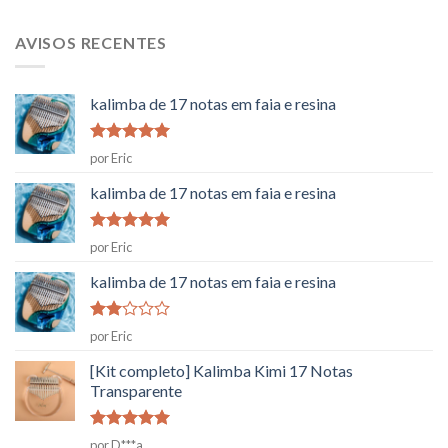
AVISOS RECENTES
kalimba de 17 notas em faia e resina
Classificado
por Eric
como
5
em
5
kalimba de 17 notas em faia e resina
Classificado
por Eric
como
5
em
5
kalimba de 17 notas em faia e resina
Classificado
por Eric
como
2
[Kit completo] Kalimba Kimi 17 Notas
em
Transparente
5
Classificado
por D***a