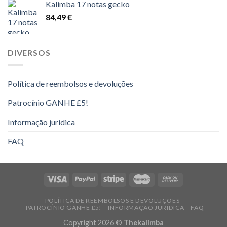
Kalimba 17 notas gecko
14,00 €
84,49
€
a
16,00 €
DIVERSOS
Política de reembolsos e devoluções
Patrocínio GANHE £5!
Informação jurídica
FAQ
POLÍTICA DE REEMBOLSOS E DEVOLUÇÕES
PATROCÍNIO GANHE £5!
INFORMAÇÃO JURÍDICA
FAQ
Copyright 2026 ©
Thekalimba