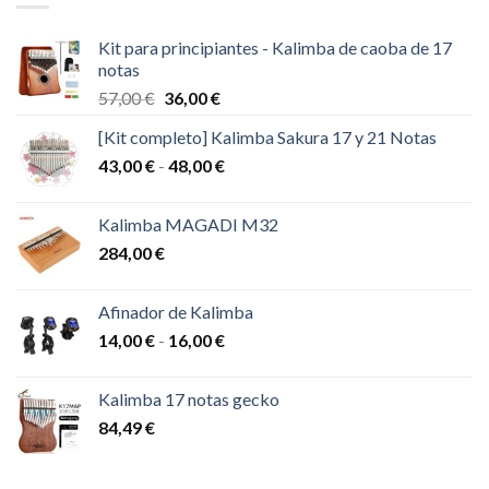
Kit para principiantes - Kalimba de caoba de 17
notas
El
El
57,00
€
36,00
€
precio
precio
[Kit completo] Kalimba Sakura 17 y 21 Notas
original
actual
Rango
43,00
€
-
era:
48,00
€
es:
de
57,00 €.
36,00 €.
precios:
Kalimba MAGADI M32
desde
284,00
€
43,00 €
hasta
48,00 €
Afinador de Kalimba
Rango
14,00
€
-
16,00
€
de
precios:
Kalimba 17 notas gecko
desde
84,49
€
14,00 €
hasta
16,00 €