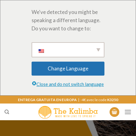
We've detected you might be
speaking a different language.
Do you want to change to:
Change Language
Close and do not switch language
Saltar
ENTREGA GRATUITA EN EUROPA
| -4€ avec le code
K3250
al
contenido