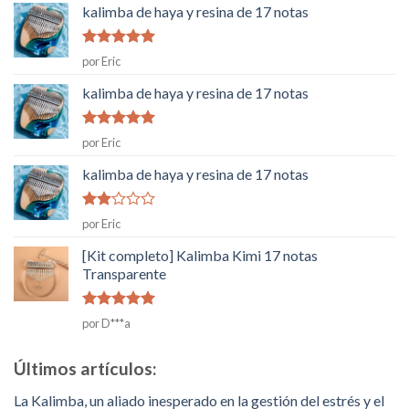
kalimba de haya y resina de 17 notas
Rated
5
de
por Eric
5
kalimba de haya y resina de 17 notas
Rated
5
de
por Eric
5
kalimba de haya y resina de 17 notas
Rated
por Eric
2
de
5
[Kit completo] Kalimba Kimi 17 notas
Transparente
Rated
5
de
por D***a
5
Últimos artículos:
La Kalimba, un aliado inesperado en la gestión del estrés y el