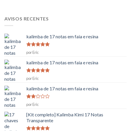
AVISOS RECENTES
kalimba de 17 notas em faia e resina
Classificado
por Eric
como
5
em
5
kalimba de 17 notas em faia e resina
Classificado
por Eric
como
5
em
5
kalimba de 17 notas em faia e resina
Classificado
por Eric
como
2
[Kit completo] Kalimba Kimi 17 Notas
em
Transparente
5