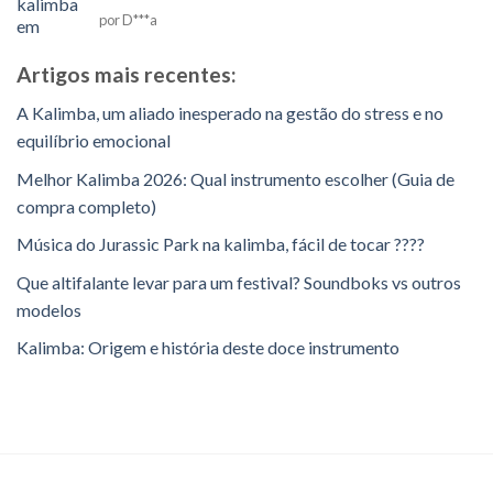
Classificado
por D***a
como
5
em
5
Artigos mais recentes:
A Kalimba, um aliado inesperado na gestão do stress e no
equilíbrio emocional
Melhor Kalimba 2026: Qual instrumento escolher (Guia de
compra completo)
Música do Jurassic Park na kalimba, fácil de tocar ????
Que altifalante levar para um festival? Soundboks vs outros
modelos
Kalimba: Origem e história deste doce instrumento