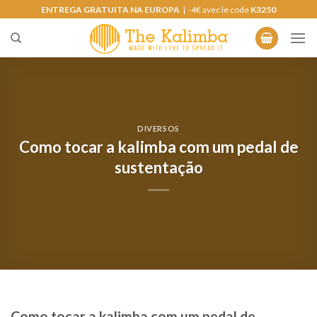
Saltar
ENTREGA GRATUITA NA EUROPA
| -4€ avec le code
K3250
para
o
conteúdo
DIVERSOS
Como tocar a kalimba com um pedal de
sustentação
Como tocar a kalimba com um pedal de