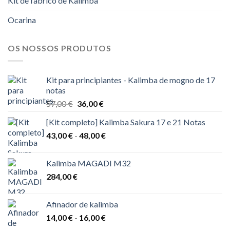
Kit de fabrico de Kalimba
Ocarina
OS NOSSOS PRODUTOS
Kit para principiantes - Kalimba de mogno de 17
notas
O
O
57,00
€
36,00
€
preço
preço
[Kit completo] Kalimba Sakura 17 e 21 Notas
original
atual
Gama
43,00
€
-
era:
48,00
€
é:
de
57,00 €.
36,00 €.
preços:
Kalimba MAGADI M32
43,00 €
284,00
€
a
48,00 €
Afinador de kalimba
Gama
14,00
€
-
16,00
€
de