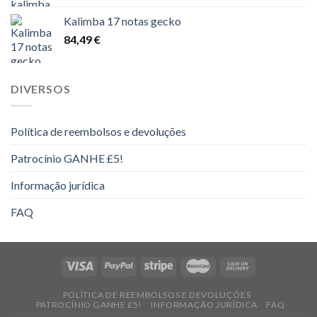
preços:
Kalimba 17 notas gecko
14,00 €
84,49
€
a
16,00 €
DIVERSOS
Política de reembolsos e devoluções
Patrocínio GANHE £5!
Informação jurídica
FAQ
POLÍTICA DE REEMBOLSOS E DEVOLUÇÕES
PATROCÍNIO GANHE £5!
INFORMAÇÃO JURÍDICA
FAQ