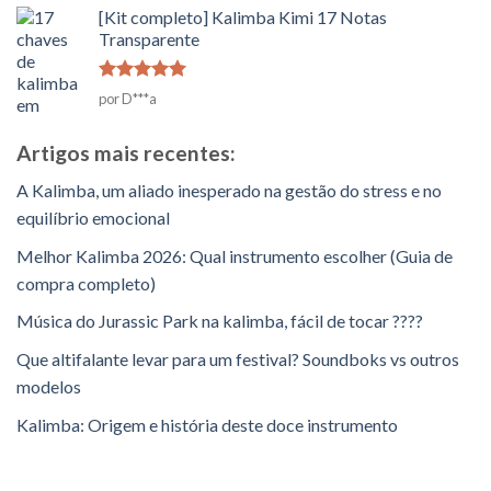
2
[Kit completo] Kalimba Kimi 17 Notas
em
Transparente
5
Classificado
por D***a
como
5
em
5
Artigos mais recentes:
A Kalimba, um aliado inesperado na gestão do stress e no
equilíbrio emocional
Melhor Kalimba 2026: Qual instrumento escolher (Guia de
compra completo)
Música do Jurassic Park na kalimba, fácil de tocar ????
Que altifalante levar para um festival? Soundboks vs outros
modelos
Kalimba: Origem e história deste doce instrumento