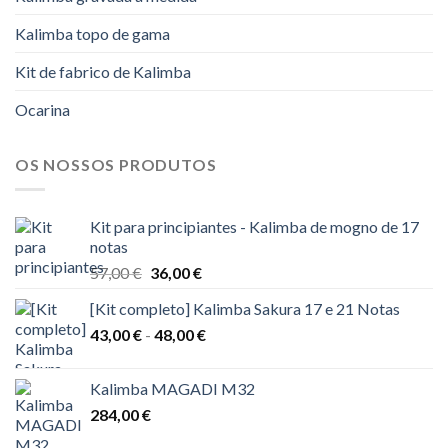
Kalimba topo de gama
Kit de fabrico de Kalimba
Ocarina
OS NOSSOS PRODUTOS
Kit para principiantes - Kalimba de mogno de 17
notas
O
O
57,00
€
36,00
€
preço
preço
[Kit completo] Kalimba Sakura 17 e 21 Notas
original
atual
Gama
43,00
€
-
era:
48,00
€
é:
de
57,00 €.
36,00 €.
preços:
Kalimba MAGADI M32
43,00 €
284,00
€
a
48,00 €