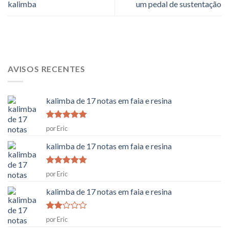
kalimba
um pedal de sustentação
AVISOS RECENTES
kalimba de 17 notas em faia e resina
Classificado
por Eric
como
5
em
5
kalimba de 17 notas em faia e resina
Classificado
por Eric
como
5
em
5
kalimba de 17 notas em faia e resina
Classificado
por Eric
como