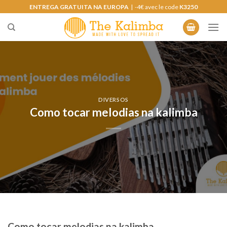
Saltar
ENTREGA GRATUITA NA EUROPA
| -4€ avec le code
K3250
para
o
conteúdo
DIVERSOS
Como tocar melodias na kalimba
Como tocar melodias na kalimba