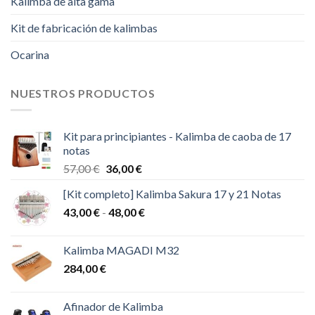
Kalimba de alta gama
Kit de fabricación de kalimbas
Ocarina
NUESTROS PRODUCTOS
Kit para principiantes - Kalimba de caoba de 17
notas
El
El
57,00
€
36,00
€
precio
precio
[Kit completo] Kalimba Sakura 17 y 21 Notas
original
actual
Rango
43,00
€
-
era:
48,00
€
es:
de
57,00 €.
36,00 €.
precios:
Kalimba MAGADI M32
desde
284,00
€
43,00 €
hasta
48,00 €
Afinador de Kalimba