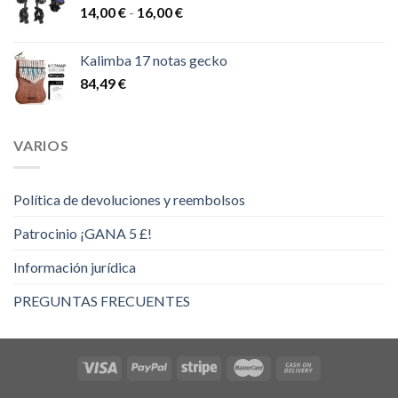
Rango
14,00
€
-
16,00
€
de
precios:
Kalimba 17 notas gecko
desde
84,49
€
14,00 €
hasta
16,00 €
VARIOS
Política de devoluciones y reembolsos
Patrocinio ¡GANA 5 £!
Información jurídica
PREGUNTAS FRECUENTES