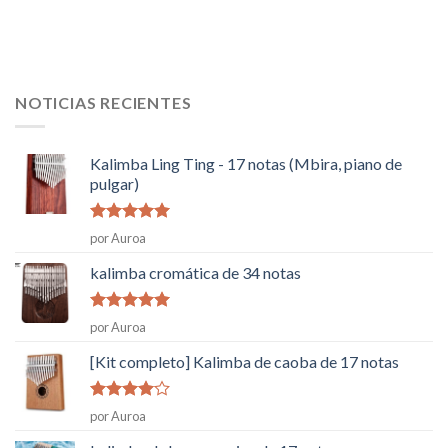
NOTICIAS RECIENTES
Kalimba Ling Ting - 17 notas (Mbira, piano de
pulgar)
Rated
5
de
por Auroa
5
kalimba cromática de 34 notas
Rated
5
de
por Auroa
5
[Kit completo] Kalimba de caoba de 17 notas
Rated
4
por Auroa
de 5