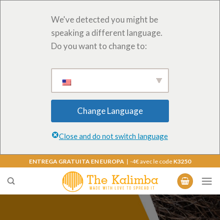
We've detected you might be
speaking a different language.
Do you want to change to:
Change Language
Close and do not switch language
Saltar
ENTREGA GRATUITA EN EUROPA
| -4€ avec le code
K3250
al
contenido