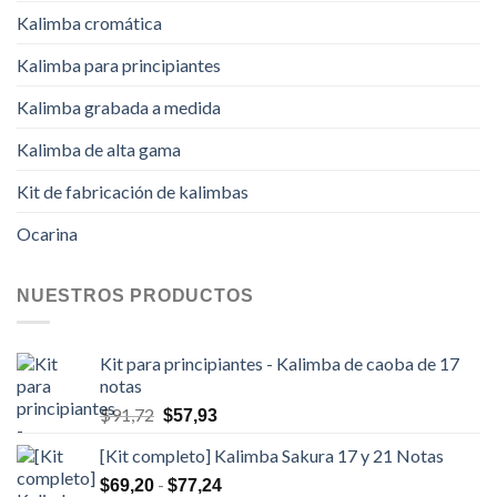
Kalimba cromática
Kalimba para principiantes
Kalimba grabada a medida
Kalimba de alta gama
Kit de fabricación de kalimbas
Ocarina
NUESTROS PRODUCTOS
Kit para principiantes - Kalimba de caoba de 17
notas
El
El
$
91,72
$
57,93
precio
precio
[Kit completo] Kalimba Sakura 17 y 21 Notas
original
actual
era:
es:
Rango
-
$
69,20
$
77,24