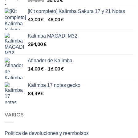
57,00
€
precio
precio
[Kit completo] Kalimba Sakura 17 y 21 Notas
original
actual
43,00
€
era:
48,00
€
es:
Rango
-
57,00 €.
36,00 €.
de
precios:
Kalimba MAGADI M32
desde
284,00
€
43,00 €
hasta
48,00 €
Afinador de Kalimba
14,00
€
16,00
€
Rango
-
de
precios:
Kalimba 17 notas gecko
desde
84,49
€
14,00 €
hasta
16,00 €
VARIOS
Política de devoluciones y reembolsos