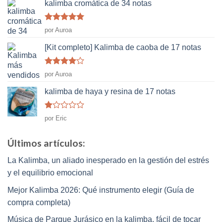
kalimba cromática de 34 notas
Rated
5
de
por Auroa
5
[Kit completo] Kalimba de caoba de 17 notas
Rated
4
por Auroa
de 5
kalimba de haya y resina de 17 notas
Rated
por Eric
1
de
5
Últimos artículos:
La Kalimba, un aliado inesperado en la gestión del estrés
y el equilibrio emocional
Mejor Kalimba 2026: Qué instrumento elegir (Guía de
compra completa)
Música de Parque Jurásico en la kalimba, fácil de tocar