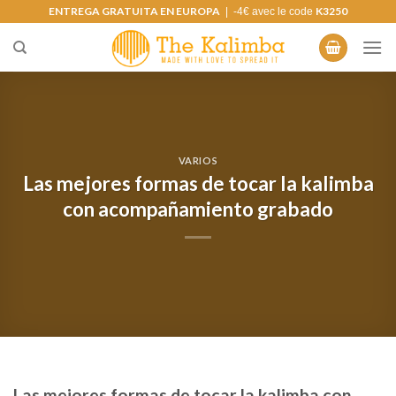
Saltar
ENTREGA GRATUITA EN EUROPA
K3250
| -4€ avec le code
al
contenido
VARIOS
Las mejores formas de tocar la kalimba
con acompañamiento grabado
Las mejores formas de tocar la kalimba con