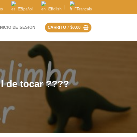
ês
Español
English
Français
INICIO DE SESIÓN
CARRITO /
$
0,00
il de tocar ????