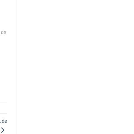
 de
a de