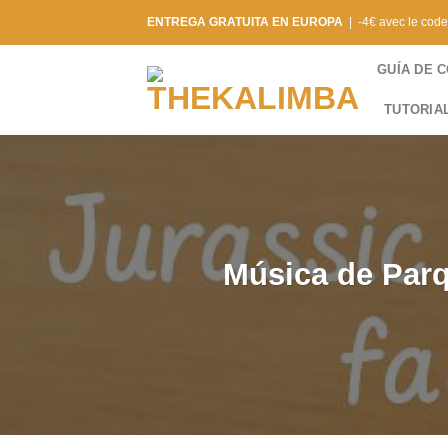
Saltar
ENTREGA GRATUITA EN EUROPA
| -4€ avec le cod
al
contenido
GUÍA DE 
TUTORIA
Música de Parqu