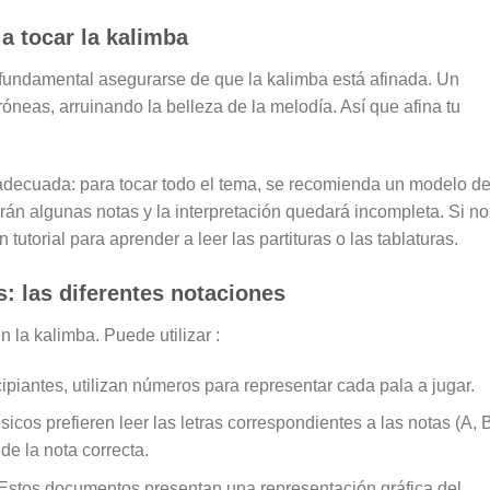
a tocar la kalimba
 fundamental asegurarse de que la kalimba está afinada. Un
óneas, arruinando la belleza de la melodía. Así que afina tu
 adecuada: para tocar todo el tema, se recomienda un modelo d
arán algunas notas y la interpretación quedará incompleta. Si no
tutorial para aprender a leer las partituras o las tablaturas.
s: las diferentes notaciones
 la kalimba. Puede utilizar :
ipiantes, utilizan números para representar cada pala a jugar.
cos prefieren leer las letras correspondientes a las notas (A, B
 de la nota correcta.
Estos documentos presentan una representación gráfica del