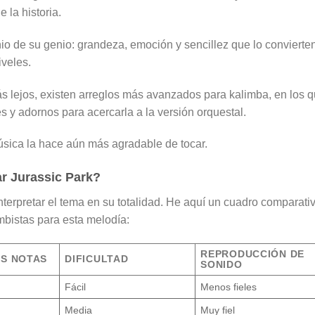
 la historia.
io de su genio: grandeza, emoción y sencillez que lo convierte
veles.
ás lejos, existen arreglos más avanzados para kalimba, en los 
 y adornos para acercarla a la versión orquestal.
úsica la hace aún más agradable de tocar.
ar Jurassic Park?
interpretar el tema en su totalidad. He aquí un cuadro comparati
mbistas para esta melodía:
REPRODUCCIÓN DE
AS NOTAS
DIFICULTAD
SONIDO
Fácil
Menos fieles
Media
Muy fiel