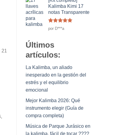
[Kit completo]
Kalimba Kimi 17
notas Transparente
Rated
5
de
por D***a
5
Últimos
e 21
artículos:
La Kalimba, un aliado
inesperado en la gestión del
estrés y el equilibrio
emocional
Mejor Kalimba 2026: Qué
instrumento elegir (Guía de
compra completa)
,
Música de Parque Jurásico en
la kalimba, fácil de tocar ????