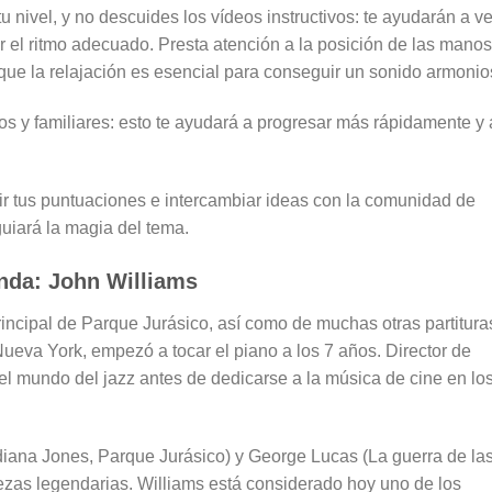
tu nivel, y no descuides los vídeos instructivos: te ayudarán a ve
r el ritmo adecuado. Presta atención a la posición de las manos
 que la relajación es esencial para conseguir un sonido armonio
os y familiares: esto te ayudará a progresar más rápidamente y 
ir tus puntuaciones e intercambiar ideas con la comunidad de
uiará la magia del tema.
enda: John Williams
incipal de Parque Jurásico, así como de muchas otras partitura
ueva York, empezó a tocar el piano a los 7 años. Director de
el mundo del jazz antes de dedicarse a la música de cine en lo
diana Jones, Parque Jurásico) y George Lucas (La guerra de la
ezas legendarias. Williams está considerado hoy uno de los