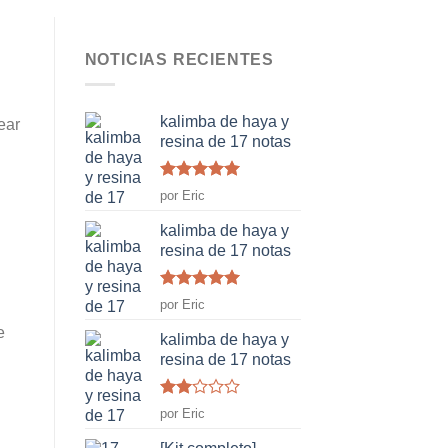
NOTICIAS RECIENTES
kalimba de haya y
ear
resina de 17 notas
Rated
5
de
por Eric
5
kalimba de haya y
resina de 17 notas
Rated
5
de
por Eric
5
e
kalimba de haya y
resina de 17 notas
Rated
por Eric
2
de
5