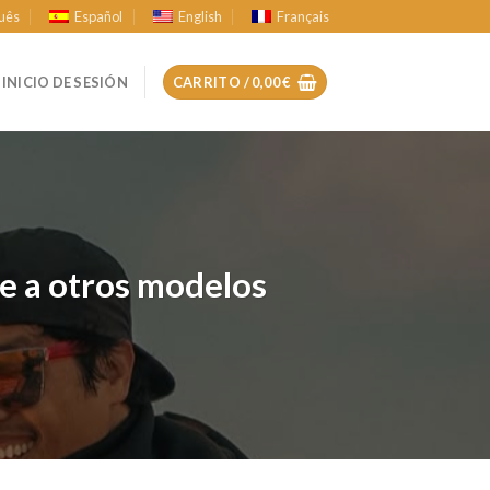
uês
Español
English
Français
INICIO DE SESIÓN
CARRITO /
0,00
€
te a otros modelos