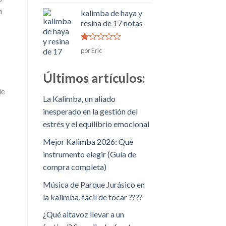
de 5
n
kalimba de haya y
resina de 17 notas
Rated
por Eric
1
de
5
Últimos artículos:
de
La Kalimba, un aliado
inesperado en la gestión del
estrés y el equilibrio emocional
Mejor Kalimba 2026: Qué
instrumento elegir (Guía de
compra completa)
Música de Parque Jurásico en
la kalimba, fácil de tocar ????
¿Qué altavoz llevar a un