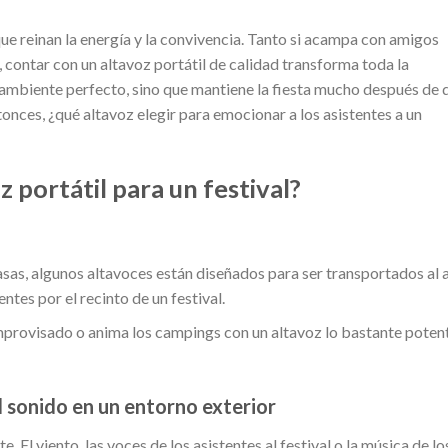
que reinan la energía y la convivencia. Tanto si acampa con amigos
l, contar con un altavoz portátil de calidad transforma toda la
l ambiente perfecto, sino que mantiene la fiesta mucho después de 
tonces, ¿qué altavoz elegir para emocionar a los asistentes a un
z portátil para un festival?
l
s, algunos altavoces están diseñados para ser transportados al a
ntes por el recinto de un festival.
provisado o anima los campings con un altavoz lo bastante poten
el sonido en un entorno exterior
e. El viento, las voces de los asistentes al festival o la música de lo