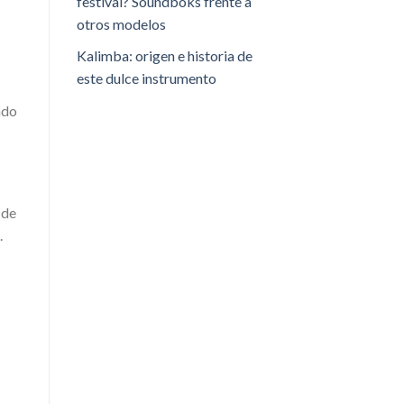
festival? Soundboks frente a
otros modelos
Kalimba: origen e historia de
este dulce instrumento
ndo
 de
.