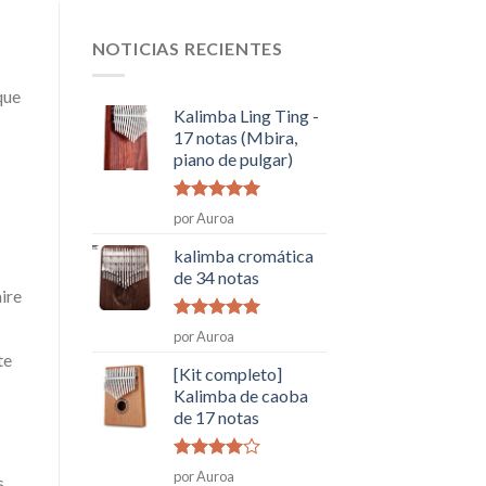
NOTICIAS RECIENTES
que
Kalimba Ling Ting -
17 notas (Mbira,
piano de pulgar)
Rated
5
de
por Auroa
5
kalimba cromática
de 34 notas
ire
Rated
5
de
por Auroa
5
te
[Kit completo]
Kalimba de caoba
de 17 notas
Rated
4
por Auroa
s