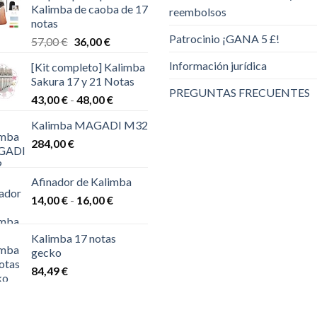
Kalimba de caoba de 17
reembolsos
notas
Patrocinio ¡GANA 5 £!
El
El
57,00
€
36,00
€
precio
precio
Información jurídica
[Kit completo] Kalimba
original
actual
Sakura 17 y 21 Notas
era:
es:
PREGUNTAS FRECUENTES
Rango
43,00
€
-
48,00
€
57,00 €.
36,00 €.
de
Kalimba MAGADI M32
precios:
284,00
€
desde
43,00 €
hasta
Afinador de Kalimba
48,00 €
Rango
14,00
€
-
16,00
€
de
precios:
Kalimba 17 notas
desde
gecko
14,00 €
84,49
€
hasta
16,00 €