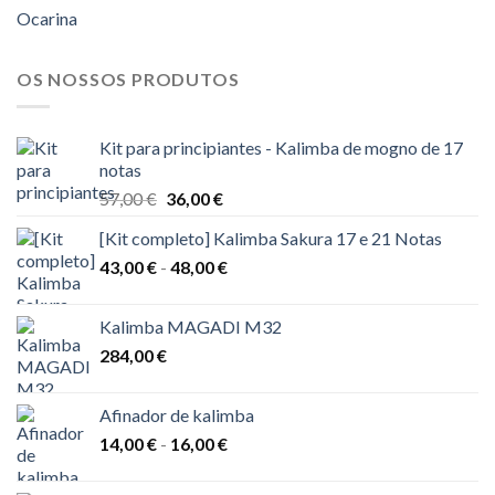
Ocarina
OS NOSSOS PRODUTOS
Kit para principiantes - Kalimba de mogno de 17
notas
O
O
57,00
€
36,00
€
preço
preço
[Kit completo] Kalimba Sakura 17 e 21 Notas
original
atual
Gama
43,00
€
-
era:
48,00
€
é:
de
57,00 €.
36,00 €.
preços:
Kalimba MAGADI M32
43,00 €
284,00
€
a
48,00 €
Afinador de kalimba
Gama
14,00
€
-
16,00
€
de
preços: