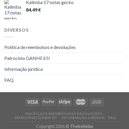
Kalimba 17 notas gecko
14,00 €
84,49
€
a
16,00 €
DIVERSOS
Política de reembolsos e devoluções
Patrocínio GANHE £5!
Informação jurídica
FAQ
POLÍTICA DE REEMBOLSOS E DEVOLUÇÕES
PATROCÍNIO GANHE £5!
INFORMAÇÃO JURÍDICA
FAQ
Copyright 2026 ©
Thekalimba