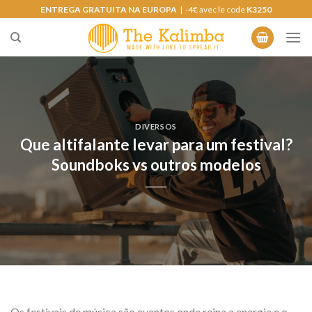
Saltar
ENTREGA GRATUITA NA EUROPA
| -4€ avec le code
K3250
para
o
conteúdo
DIVERSOS
Que altifalante levar para um festival?
Soundboks vs outros modelos
Os festivais de música são eventos onde reina a energia e o