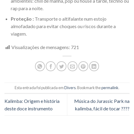
ambientes: chill de manhã, pop ou house à tarde, techno ou
rap para a noite.
Proteção :
Transporte o altifalante num estojo
almofadado para evitar choques ou riscos durante a
viagem.
Visualizações de mensagens:
721
Esta entrada foi publicada em
Divers
. Bookmark the
permalink
.
Kalimba: Origem e história
Música do Jurassic Park na
deste doce instrumento
kalimba, fácil de tocar ????