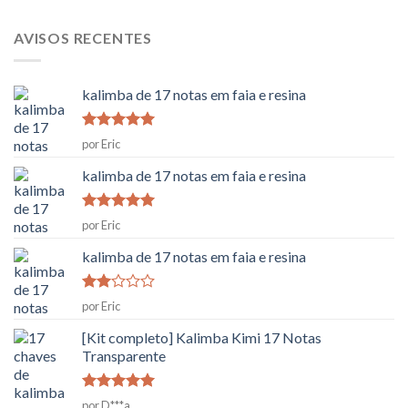
AVISOS RECENTES
kalimba de 17 notas em faia e resina
Classificado
por Eric
como
5
em
5
kalimba de 17 notas em faia e resina
Classificado
por Eric
como
5
em
5
kalimba de 17 notas em faia e resina
Classificado
por Eric
como
2
[Kit completo] Kalimba Kimi 17 Notas
em
Transparente
5
Classificado
por D***a