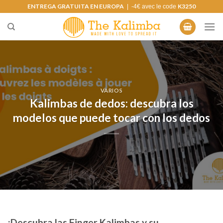
Saltar
ENTREGA GRATUITA EN EUROPA
K3250
| -4€ avec le code
al
contenido
VARIOS
Kalimbas de dedos: descubra los
modelos que puede tocar con los dedos
¡Descubra las Finger Kalimbas y su