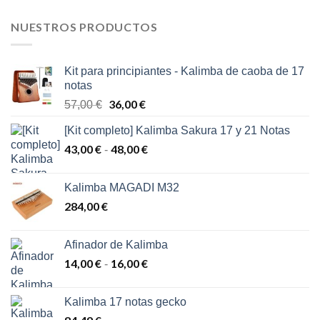
NUESTROS PRODUCTOS
Kit para principiantes - Kalimba de caoba de 17
notas
El
36,00
€
El
57,00
€
precio
precio
[Kit completo] Kalimba Sakura 17 y 21 Notas
original
actual
43,00
€
era:
48,00
€
es:
Rango
-
57,00 €.
36,00 €.
de
precios:
Kalimba MAGADI M32
desde
284,00
€
43,00 €
hasta
48,00 €
Afinador de Kalimba
14,00
€
16,00
€
Rango
-
de
precios:
Kalimba 17 notas gecko
desde