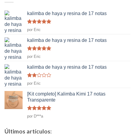
kalimba de haya y resina de 17 notas
Rated
5
de
por Eric
5
kalimba de haya y resina de 17 notas
Rated
5
de
por Eric
5
kalimba de haya y resina de 17 notas
Rated
por Eric
2
de
5
[Kit completo] Kalimba Kimi 17 notas
Transparente
Rated
5
de
por D***a
5
Últimos artículos: