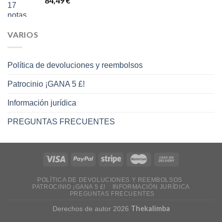
84,49
€
14,00 €
hasta
16,00 €
VARIOS
Política de devoluciones y reembolsos
Patrocinio ¡GANA 5 £!
Información jurídica
PREGUNTAS FRECUENTES
POLÍTICA DE DEVOLUCIONES Y REEMBOLSOS
PATROCINIO ¡GANA 5 £!
INFORMACIÓN JURÍDICA
PREGUNTAS FRECUENTES
Thekalimba
Derechos de autor 2026