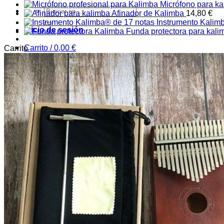
Micrófono para k
Buscar:
Afinador de Kalimba
14,80
€
Instrumento Kalim
Inicio de sesión
Funda protectora para kali
Carrito /
0,00
€
Carrito
No hay productos en la cesta.
Volver a la tienda
Carrito
🔒 Paiement 100% sécurisé (PayPal, Stripe, CB)
🚚 Livraison gratuite en Europe
📦 Livraison garantie ou remboursé