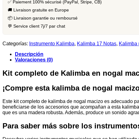
en
✅ Paiement 100% sécurisé (PayPal, Stripe, CB)
Noyer
🚚 Livraison gratuite en Europe
massif
-
📦 Livraison garantie ou remboursé
17
💬 Service client 7j/7 par chat
Notes
cantidad
Categorías:
Instrumento Kalimba
,
Kalimba 17 Notas
,
Kalimba 
Descripción
Valoraciones (0)
Kit completo de Kalimba en nogal mac
¡Compre esta kalimba de nogal macizo
Este kit completo de kalimba de nogal macizo es adecuado para 
beneficiarse de los accesorios que acompañan a esta kalimba 
que es una madera robusta. Además, produce un sonido agrad
Para saber más sobre los instrumentos