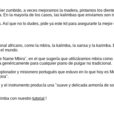
uier zumbido, a veces mejoramos la madera, pintamos los dient
. En la mayoría de los casos, las kalimbas que enviamos son in
 Así que no lo dudes, pide ya este kit para asegurarte la mejor 
ional africano, como la mbira, la kalimba, la sansa y la karimba
o el mundo.
the Name Mbira", en el que sugería que utilizáramos mbira como
za genéricamente para cualquier piano de pulgar no tradicional.
 explorador y misionero portugués que estuvo en lo que hoy e
ira".
, y el instrumento producía una "suave y delicada armonía de 
alimba con nuestro
tutorial
!