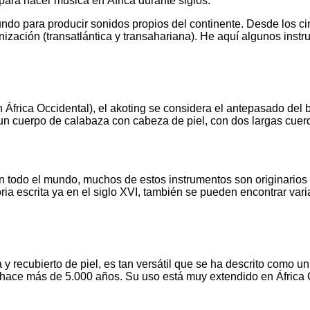
para hacer música en África durante siglos.
undo para producir sonidos propios del continente. Desde los ci
onización (transatlántica y transahariana). He aquí algunos ins
frica Occidental), el akoting se considera el antepasado del b
 un cuerpo de calabaza con cabeza de piel, con dos largas cue
 en todo el mundo, muchos de estos instrumentos son originario
oria escrita ya en el siglo XVI, también se pueden encontrar var
 y recubierto de piel, es tan versátil que se ha descrito como 
 hace más de 5.000 años. Su uso está muy extendido en África Oc