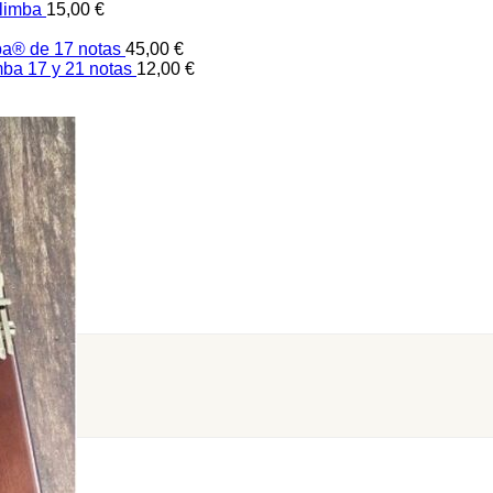
alimba
15,00
€
ba® de 17 notas
45,00
€
mba 17 y 21 notas
12,00
€