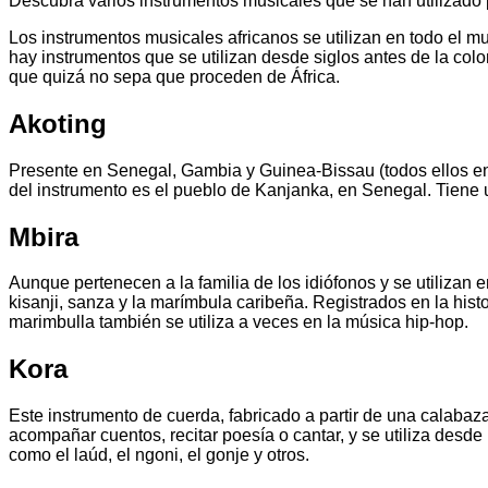
Descubra varios instrumentos musicales que se han utilizado 
Los instrumentos musicales africanos se utilizan en todo el m
hay instrumentos que se utilizan desde siglos antes de la col
que quizá no sepa que proceden de África.
Akoting
Presente en Senegal, Gambia y Guinea-Bissau (todos ellos en Á
del instrumento es el pueblo de Kanjanka, en Senegal. Tiene
Mbira
Aunque pertenecen a la familia de los idiófonos y se utilizan
kisanji, sanza y la marímbula caribeña. Registrados en la hist
marimbulla también se utiliza a veces en la música hip-hop.
Kora
Este instrumento de cuerda, fabricado a partir de una calabaza
acompañar cuentos, recitar poesía o cantar, y se utiliza desde
como el laúd, el ngoni, el gonje y otros.