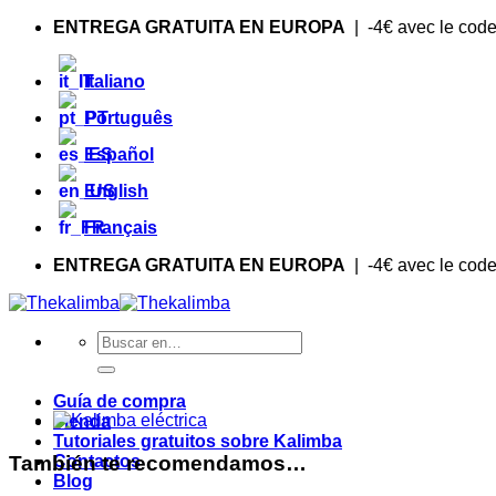
Saltar
ENTREGA GRATUITA EN EUROPA
| -4€ avec le cod
al
contenido
Italiano
Português
Español
English
Français
ENTREGA GRATUITA EN EUROPA
| -4€ avec le cod
Buscar:
Guía de compra
Tienda
Tutoriales gratuitos sobre Kalimba
También te recomendamos…
Contactos
Blog