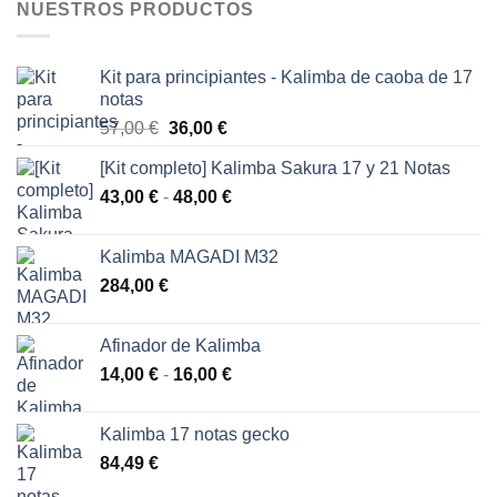
NUESTROS PRODUCTOS
Kit para principiantes - Kalimba de caoba de 17
notas
El
El
57,00
€
36,00
€
precio
precio
[Kit completo] Kalimba Sakura 17 y 21 Notas
original
actual
Rango
43,00
€
-
era:
48,00
€
es:
de
57,00 €.
36,00 €.
precios:
Kalimba MAGADI M32
desde
284,00
€
43,00 €
hasta
48,00 €
Afinador de Kalimba
Rango
14,00
€
-
16,00
€
de
precios:
Kalimba 17 notas gecko
desde
84,49
€
14,00 €
hasta