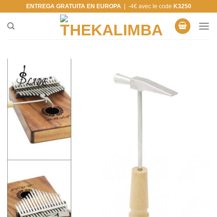
Saltar
ENTREGA GRATUITA EN EUROPA
| -4€ avec le code
K3250
al
contenido