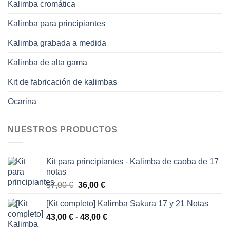
Kalimba cromática
Kalimba para principiantes
Kalimba grabada a medida
Kalimba de alta gama
Kit de fabricación de kalimbas
Ocarina
NUESTROS PRODUCTOS
Kit para principiantes - Kalimba de caoba de 17
notas
El
El
57,00
€
36,00
€
precio
precio
[Kit completo] Kalimba Sakura 17 y 21 Notas
original
actual
Rango
43,00
€
-
era:
48,00
€
es:
de
57,00 €.
36,00 €.