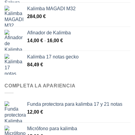
precios:
Kalimba MAGADI M32
desde
284,00
€
43,00 €
hasta
48,00 €
Afinador de Kalimba
Rango
14,00
€
-
16,00
€
de
precios:
Kalimba 17 notas gecko
desde
84,49
€
14,00 €
hasta
16,00 €
COMPLETA LA APARIENCIA
Funda protectora para kalimba 17 y 21 notas
12,00
€
Micrófono para kalimba