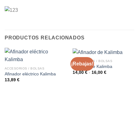
PRODUCTOS RELACIONADOS
ACCESORIOS / BOLSAS
¡Rebajas!
Afinador de Kalimba
ACCESORIOS / BOLSAS
Rango
14,00
€
-
16,00
€
Afinador eléctrico Kalimba
de
13,89
€
precios:
desde
14,00 €
hasta
16,00 €