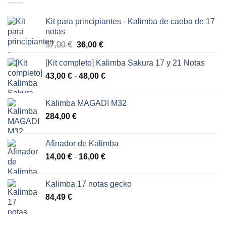
Kit para principiantes - Kalimba de caoba de 17
notas
El
El
57,00
€
36,00
€
precio
precio
[Kit completo] Kalimba Sakura 17 y 21 Notas
original
actual
Rango
43,00
€
-
era:
48,00
€
es:
de
57,00 €.
36,00 €.
precios:
Kalimba MAGADI M32
desde
284,00
€
43,00 €
hasta
48,00 €
Afinador de Kalimba
Rango
14,00
€
-
16,00
€
de
precios:
Kalimba 17 notas gecko
desde
84,49
€
14,00 €
hasta
16,00 €