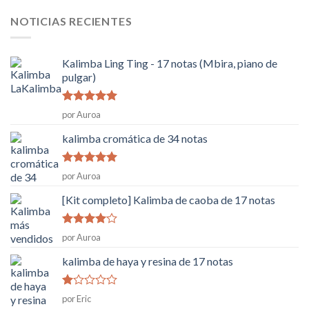
NOTICIAS RECIENTES
Kalimba Ling Ting - 17 notas (Mbira, piano de
pulgar)
Rated
5
de
por Auroa
5
kalimba cromática de 34 notas
Rated
5
de
por Auroa
5
[Kit completo] Kalimba de caoba de 17 notas
Rated
4
por Auroa
de 5
kalimba de haya y resina de 17 notas
Rated
por Eric
1