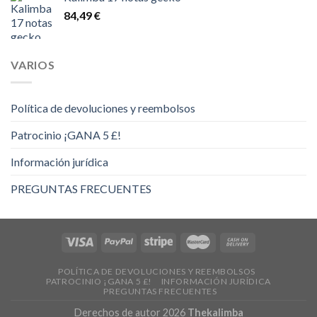
desde
84,49
€
14,00 €
hasta
16,00 €
VARIOS
Política de devoluciones y reembolsos
Patrocinio ¡GANA 5 £!
Información jurídica
PREGUNTAS FRECUENTES
POLÍTICA DE DEVOLUCIONES Y REEMBOLSOS
PATROCINIO ¡GANA 5 £!
INFORMACIÓN JURÍDICA
PREGUNTAS FRECUENTES
Derechos de autor 2026
Thekalimba