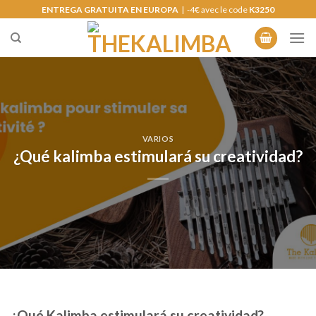
Saltar
ENTREGA GRATUITA EN EUROPA
| -4€ avec le code
K3250
al
contenido
VARIOS
¿Qué kalimba estimulará su creatividad?
¿Qué Kalimba estimulará su creatividad?