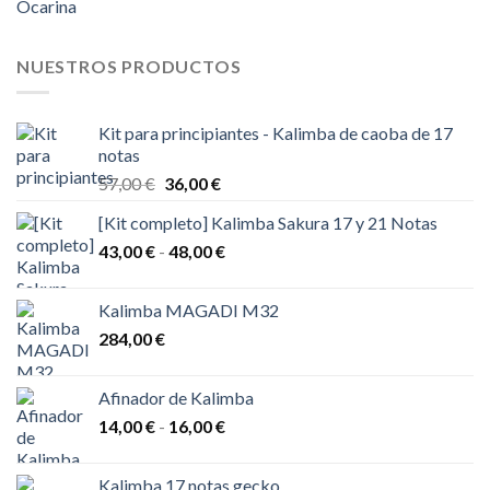
Ocarina
NUESTROS PRODUCTOS
Kit para principiantes - Kalimba de caoba de 17
notas
El
El
57,00
€
36,00
€
precio
precio
[Kit completo] Kalimba Sakura 17 y 21 Notas
original
actual
Rango
43,00
€
-
era:
48,00
€
es:
de
57,00 €.
36,00 €.
precios:
Kalimba MAGADI M32
desde
284,00
€
43,00 €
hasta
48,00 €
Afinador de Kalimba
Rango
14,00
€
-
16,00
€
de
precios:
Kalimba 17 notas gecko