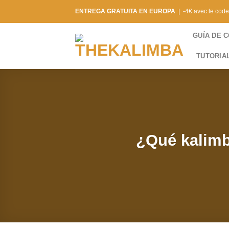
Saltar
ENTREGA GRATUITA EN EUROPA
| -4€ avec le cod
al
contenido
GUÍA DE 
TUTORIA
¿Qué kalimb