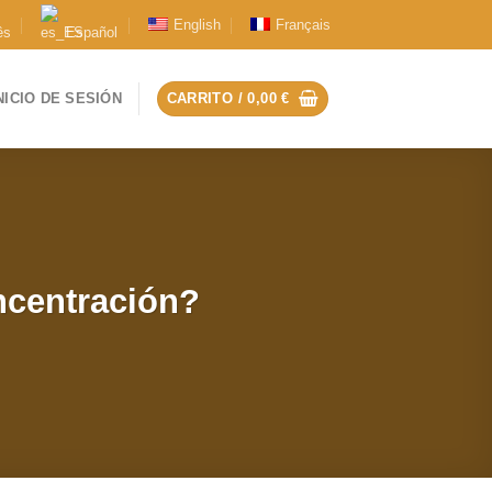
English
Français
ês
Español
NICIO DE SESIÓN
CARRITO /
0,00
€
ncentración?