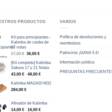
ESTROS PRODUCTOS
VARIOS
Política de devoluciones y
Kit para principiantes -
Kalimba de caoba de
reembolsos
17 notas
Patrocinio ¡GANA 5 £!
El
El
57,00
€
36,00
€
precio
precio
Información jurídica
[Kit completo] Kalimba
original
actual
Sakura 17 y 21 Notas
era:
es:
PREGUNTAS FRECUENTE
Rango
43,00
€
-
48,00
€
57,00 €.
36,00 €.
de
Kalimba MAGADI M32
precios:
284,00
€
desde
43,00 €
hasta
Afinador de Kalimba
48,00 €
Rango
14,00
€
-
16,00
€