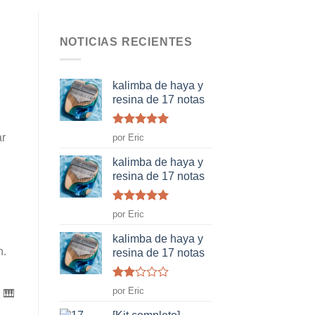
NOTICIAS RECIENTES
kalimba de haya y
resina de 17 notas
Rated
5
de
ar
por Eric
5
kalimba de haya y
resina de 17 notas
Rated
5
de
por Eric
5
kalimba de haya y
n.
resina de 17 notas
Rated
por Eric
 🎹
2
de
5