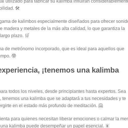
al utilizado para fabricar su kalimba influirán considerablement
ilidad. 🛠️
ama de kalimbos especialmente diseñados para ofrecer sonid
 madera y metales de la más alta calidad, lo que garantiza la
largo plazo. 🛒
a de metrónomo incorporado, que es ideal para aquellos que
empo. 🤓
 experiencia, ¡tenemos una kalimba
a todos los niveles, desde principiantes hasta expertos. Sea
ón, tenemos una kalimba que se adaptará a tus necesidades y te
rgirte en el estado más profundo de meditación. 🤗
enta para quienes necesitan liberar emociones o calmar la men
se, una kalimba puede desempeñar un papel esencial. 🎇