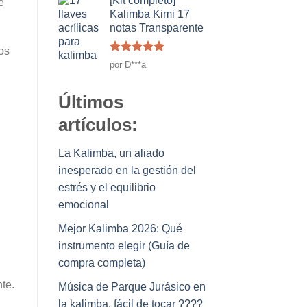
[Kit completo]
e
Kalimba Kimi 17
notas Transparente
os
Rated
5
de
por D***a
5
Últimos
artículos:
La Kalimba, un aliado
inesperado en la gestión del
estrés y el equilibrio
emocional
Mejor Kalimba 2026: Qué
instrumento elegir (Guía de
compra completa)
te.
Música de Parque Jurásico en
la kalimba, fácil de tocar ????