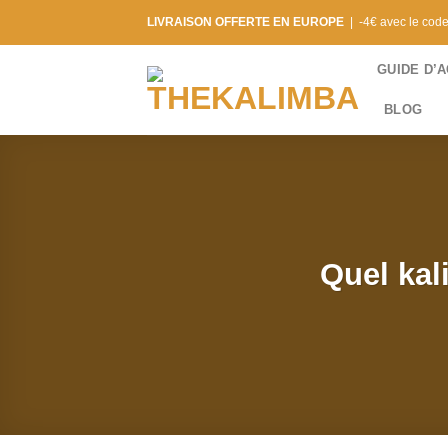
Skip
LIVRAISON OFFERTE EN EUROPE
| -4€ avec le cod
to
content
GUIDE D’
BLOG
Quel kal