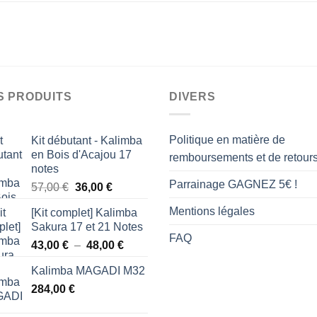
S PRODUITS
DIVERS
Politique en matière de
Kit débutant - Kalimba
en Bois d'Acajou 17
remboursements et de retour
notes
Parrainage GAGNEZ 5€ !
Le
Le
57,00
€
36,00
€
prix
prix
Mentions légales
[Kit complet] Kalimba
initial
actuel
Sakura 17 et 21 Notes
était :
est :
FAQ
Plage
43,00
€
–
48,00
€
57,00 €.
36,00 €.
de
Kalimba MAGADI M32
prix :
284,00
€
43,00 €
à