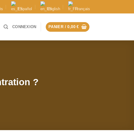
ês
Español
English
Français
CONNEXION
PANIER /
0,00
€
tration ?