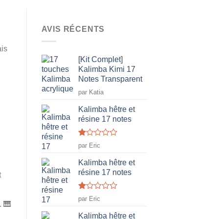
AVIS RÉCENTS
ais
[Kit Complet]
Kalimba Kimi 17
Notes Transparent
par Katia
Kalimba hêtre et
résine 17 notes
Note
par Eric
1
sur
Kalimba hêtre et
5
résine 17 notes
t
Note
par Eric
. 🎹
1
sur
Kalimba hêtre et