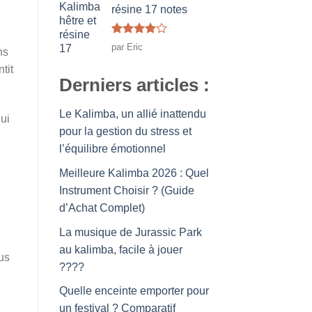
5
résine 17 notes
Note
4
par Eric
ns
sur 5
tit
Derniers articles :
Le Kalimba, un allié inattendu
ui
pour la gestion du stress et
l’équilibre émotionnel
Meilleure Kalimba 2026 : Quel
Instrument Choisir ? (Guide
d’Achat Complet)
La musique de Jurassic Park
au kalimba, facile à jouer
lus
????
Quelle enceinte emporter pour
un festival ? Comparatif