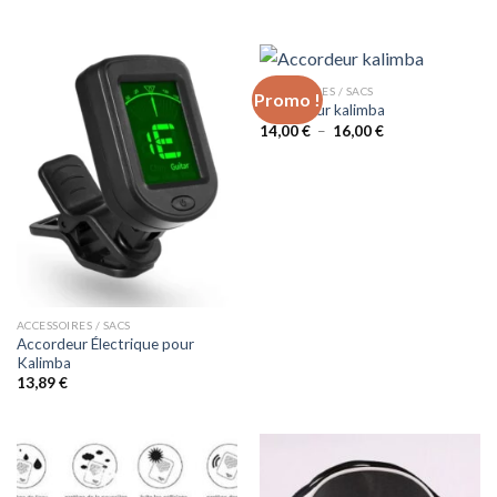
de
prix :
43,00 €
à
48,00 €
ACCESSOIRES / SACS
Promo !
Accordeur kalimba
Plage
14,00
€
–
16,00
€
de
prix :
14,00 €
à
16,00 €
ACCESSOIRES / SACS
Accordeur Électrique pour
Kalimba
13,89
€