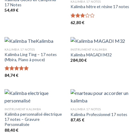
KALIMBA 17 NOTES
17 Notes
Kalimba hêtre et résine 17 notes
54,49
€
Note
62,80
€
3.00
sur 5
KALIMBA 17 NOTES
INSTRUMENT KALIMBA
Kalimba Ling Ting – 17 notes
Kalimba MAGADI M32
(Mbira, Piano à pouce)
284,00
€
Note
84,74
€
5.00
sur 5
INSTRUMENT KALIMBA
KALIMBA 17 NOTES
Kalimba personnalisé électrique
Kalimba Professionnel 17 notes
17 notes – Gravure
87,45
€
Personnalisée
88,40
€