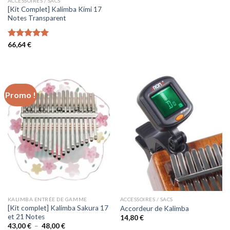
ACCESSOIRES / SACS
[Kit Complet] Kalimba Kimi 17
Notes Transparent
Note
66,64
€
5.00
sur 5
Promo !
KALIMBA ENTRÉE DE GAMME
ACCESSOIRES / SACS
[Kit complet] Kalimba Sakura 17
Accordeur de Kalimba
et 21 Notes
14,80
€
Plage
43,00
€
–
48,00
€