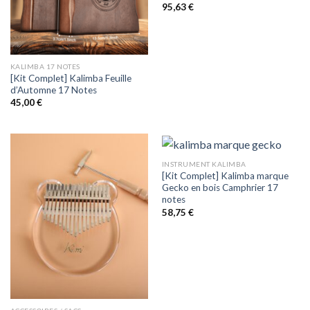
Note
95,63
€
4.91
sur 5
KALIMBA 17 NOTES
[Kit Complet] Kalimba Feuille
d’Automne 17 Notes
45,00
€
INSTRUMENT KALIMBA
[Kit Complet] Kalimba marque
Gecko en bois Camphrier 17
notes
58,75
€