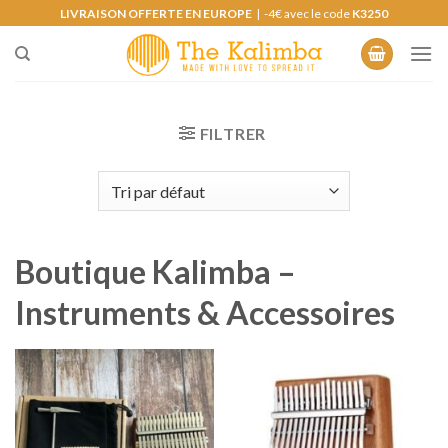
Skip
LIVRAISON OFFERTE EN EUROPE
| -4€ avec le code
K3250
to
content
FILTRER
Boutique Kalimba –
Instruments & Accessoires