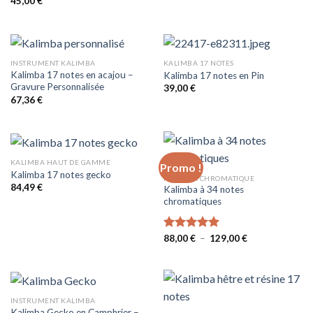
45,00
€
INSTRUMENT KALIMBA
KALIMBA 17 NOTES
Kalimba 17 notes en acajou –
Kalimba 17 notes en Pin
Gravure Personnalisée
39,00
€
67,36
€
KALIMBA HAUT DE GAMME
Promo !
Kalimba 17 notes gecko
KALIMBA CHROMATIQUE
84,49
€
Kalimba à 34 notes
chromatiques
Plage
Note
88,00
€
5.00
–
129,00
€
de
sur 5
prix :
88,00 €
à
129,00 €
INSTRUMENT KALIMBA
Kalimba Gecko en Camphrier –