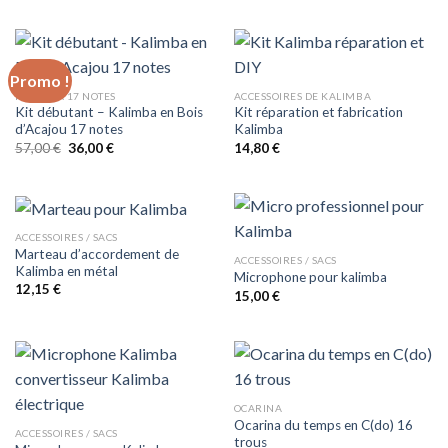
Promo !
KALIMBA 17 NOTES
ACCESSOIRES DE KALIMBA
Kit débutant – Kalimba en Bois
Kit réparation et fabrication
d’Acajou 17 notes
Kalimba
Le
Le
57,00
€
36,00
€
14,80
€
prix
prix
initial
actuel
était :
est :
57,00 €.
36,00 €.
ACCESSOIRES / SACS
Marteau d’accordement de
ACCESSOIRES / SACS
Kalimba en métal
Microphone pour kalimba
12,15
€
15,00
€
OCARINA
Ocarina du temps en C(do) 16
ACCESSOIRES / SACS
trous