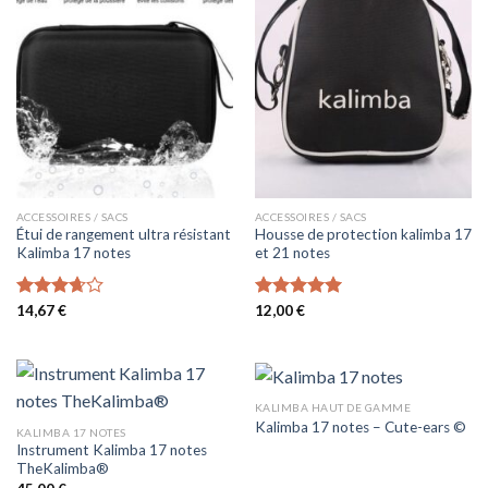
ACCESSOIRES / SACS
ACCESSOIRES / SACS
Étui de rangement ultra résistant
Housse de protection kalimba 17
Kalimba 17 notes
et 21 notes
Note
14,67
€
Note
12,00
€
5.00
3.67
sur
sur 5
5
KALIMBA HAUT DE GAMME
Kalimba 17 notes – Cute-ears ©
KALIMBA 17 NOTES
Instrument Kalimba 17 notes
TheKalimba®