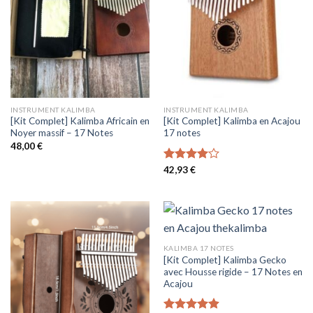
INSTRUMENT KALIMBA
INSTRUMENT KALIMBA
[Kit Complet] Kalimba Africain en
[Kit Complet] Kalimba en Acajou
Noyer massif – 17 Notes
17 notes
48,00
€
Note
42,93
€
4.00
sur
5
KALIMBA 17 NOTES
[Kit Complet] Kalimba Gecko
avec Housse rigide – 17 Notes en
Acajou