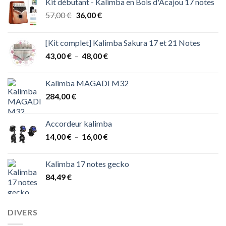
Kit débutant - Kalimba en Bois d'Acajou 17 notes
Le
Le
57,00
€
36,00
€
prix
prix
initial
actuel
[Kit complet] Kalimba Sakura 17 et 21 Notes
était :
est :
Plage
43,00
€
–
48,00
€
57,00 €.
36,00 €.
de
prix :
Kalimba MAGADI M32
43,00 €
284,00
€
à
48,00 €
Accordeur kalimba
Plage
14,00
€
–
16,00
€
de
prix :
Kalimba 17 notes gecko
14,00 €
84,49
€
à
16,00 €
DIVERS