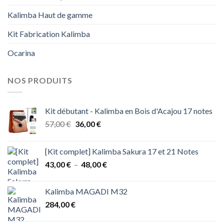
Kalimba Haut de gamme
Kit Fabrication Kalimba
Ocarina
NOS PRODUITS
Kit débutant - Kalimba en Bois d'Acajou 17 notes
Le
Le
57,00
€
36,00
€
prix
prix
initial
actuel
[Kit complet] Kalimba Sakura 17 et 21 Notes
était :
est :
Plage
43,00
€
–
48,00
€
57,00 €.
36,00 €.
de
prix :
Kalimba MAGADI M32
43,00 €
284,00
€
à
48,00 €