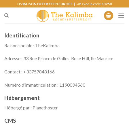
Skip
LIVRAISON OFFERTE EN EUROPE
| -4€ avec le code
K3250
to
content
Identification
Raison sociale : TheKalimba
Adresse : 33 Rue Prince de Galles, Rose Hill, Ile Maurice
Contact : +33757848166
Numéro d’immatriculation : 1190094560
Hébergement
Hébergé par : Planethoster
CMS