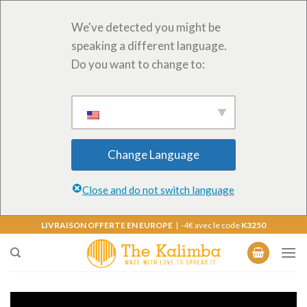
We've detected you might be
speaking a different language.
Do you want to change to:
Change Language
Close and do not switch language
Skip
LIVRAISON OFFERTE EN EUROPE
| -4€ avec le code
K3250
to
content