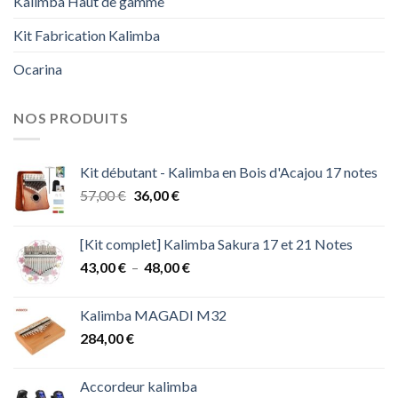
Kalimba Haut de gamme
Kit Fabrication Kalimba
Ocarina
NOS PRODUITS
Kit débutant - Kalimba en Bois d'Acajou 17 notes
Le
Le
57,00
€
36,00
€
prix
prix
initial
actuel
[Kit complet] Kalimba Sakura 17 et 21 Notes
était :
est :
Plage
43,00
€
–
48,00
€
57,00 €.
36,00 €.
de
prix :
Kalimba MAGADI M32
43,00 €
284,00
€
à
48,00 €
Accordeur kalimba