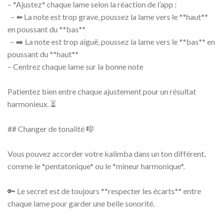
– *Ajustez* chaque lame selon la réaction de l’app :
– ⬅️ La note est trop grave, poussez la lame vers le **haut**
en poussant du **bas**
– ➡️ La note est trop aiguë, poussez la lame vers le **bas** en
poussant du **haut**
– Centrez chaque lame sur la bonne note
Patientez bien entre chaque ajustement pour un résultat
harmonieux. ⏳
## Changer de tonalité 🎼
Vous pouvez accorder votre kalimba dans un ton différent,
comme le *pentatonique* ou le *mineur harmonique*.
🔑 Le secret est de toujours **respecter les écarts** entre
chaque lame pour garder une belle sonorité.