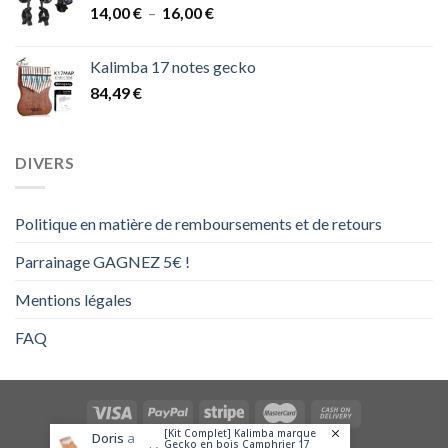
Plage
14,00
€
–
16,00
€
de
prix :
Kalimba 17 notes gecko
14,00 €
84,49
€
à
16,00 €
DIVERS
Politique en matière de remboursements et de retours
Parrainage GAGNEZ 5€ !
Mentions légales
FAQ
[Kit Complet] Kalimba marque
Doris
a
Gecko en bois Camphrier 17