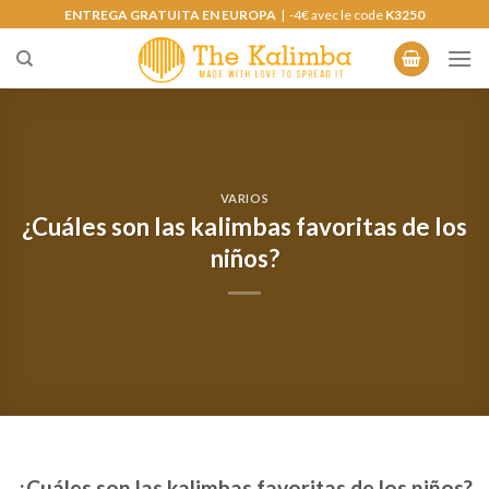
Saltar
ENTREGA GRATUITA EN EUROPA
| -4€ avec le code
K3250
al
contenido
VARIOS
¿Cuáles son las kalimbas favoritas de los
niños?
¿Cuáles son las kalimbas favoritas de los niños?