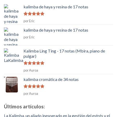
kalimba de haya y resina de 17 notas
Rated
5
de
por Eric
5
kalimba de haya y resina de 17 notas
por Eric
Kalimba Ling Ting - 17 notas (Mbira, piano de
pulgar)
Rated
5
de
por Auroa
5
kalimba cromática de 34 notas
Rated
5
de
por Auroa
5
Últimos artículos:
La Kalimba, un aliado inesperado en la gestión del estrés y el