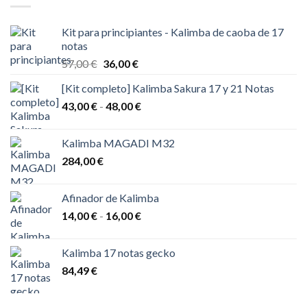
Kit para principiantes - Kalimba de caoba de 17
notas
El
El
57,00
€
36,00
€
precio
precio
[Kit completo] Kalimba Sakura 17 y 21 Notas
original
actual
Rango
43,00
€
-
era:
48,00
€
es:
de
57,00 €.
36,00 €.
precios:
Kalimba MAGADI M32
desde
284,00
€
43,00 €
hasta
48,00 €
Afinador de Kalimba
Rango
14,00
€
-
16,00
€
de
precios:
Kalimba 17 notas gecko
desde
84,49
€
14,00 €
hasta
16,00 €