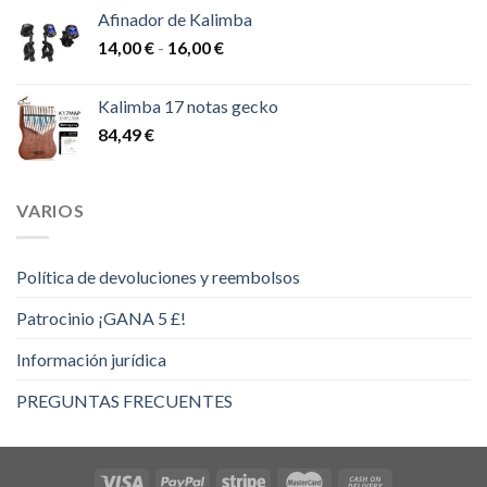
48,00 €
Afinador de Kalimba
Rango
14,00
€
-
16,00
€
de
precios:
Kalimba 17 notas gecko
desde
84,49
€
14,00 €
hasta
16,00 €
VARIOS
Política de devoluciones y reembolsos
Patrocinio ¡GANA 5 £!
Información jurídica
PREGUNTAS FRECUENTES