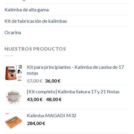
Kalimba de alta gama
Kit de fabricación de kalimbas
Ocarina
NUESTROS PRODUCTOS
Kit para principiantes - Kalimba de caoba de 17
notas
El
El
57,00
€
36,00
€
precio
precio
[Kit completo] Kalimba Sakura 17 y 21 Notas
original
actual
Rango
43,00
€
-
era:
48,00
€
es:
de
57,00 €.
36,00 €.
precios:
Kalimba MAGADI M32
desde
284,00
€
43,00 €
hasta