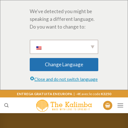
We've detected you might be
speaking a different language.
Do you want to change to:
Change Language
Close and do not switch language
Saltar
ENTREGA GRATUITA EN EUROPA
| -4€ avec le code
K3250
al
contenido