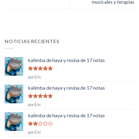
musicales y terapias
NOTICIAS RECIENTES
kalimba de haya y resina de 17 notas
Rated
5
de
por Eric
5
kalimba de haya y resina de 17 notas
Rated
5
de
por Eric
5
kalimba de haya y resina de 17 notas
Rated
por Eric
2
de