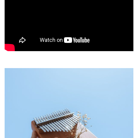
Post Views:
835