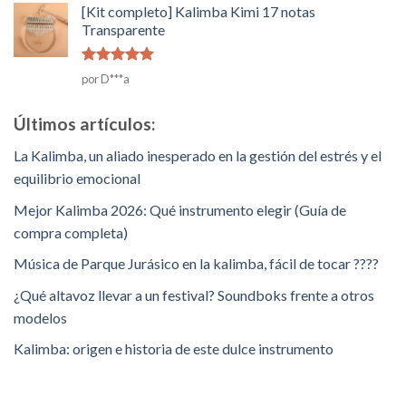
5
[Kit completo] Kalimba Kimi 17 notas
Transparente
Rated
5
de
por D***a
5
Últimos artículos:
La Kalimba, un aliado inesperado en la gestión del estrés y el
equilibrio emocional
Mejor Kalimba 2026: Qué instrumento elegir (Guía de
compra completa)
Música de Parque Jurásico en la kalimba, fácil de tocar ????
¿Qué altavoz llevar a un festival? Soundboks frente a otros
modelos
Kalimba: origen e historia de este dulce instrumento