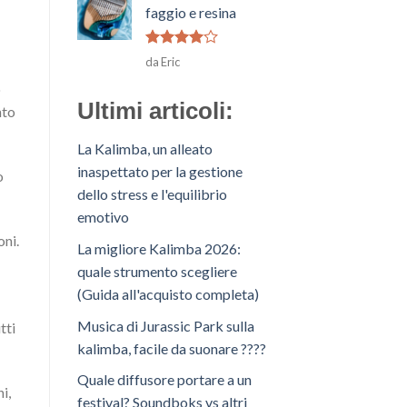
5
faggio e resina
Voto
4
da Eric
su 5
o
Ultimi articoli:
nto
La Kalimba, un alleato
inaspettato per la gestione
o
dello stress e l'equilibrio
emotivo
oni.
La migliore Kalimba 2026:
quale strumento scegliere
(Guida all'acquisto completa)
Musica di Jurassic Park sulla
tti
kalimba, facile da suonare ????
Quale diffusore portare a un
i,
festival? Soundboks vs altri