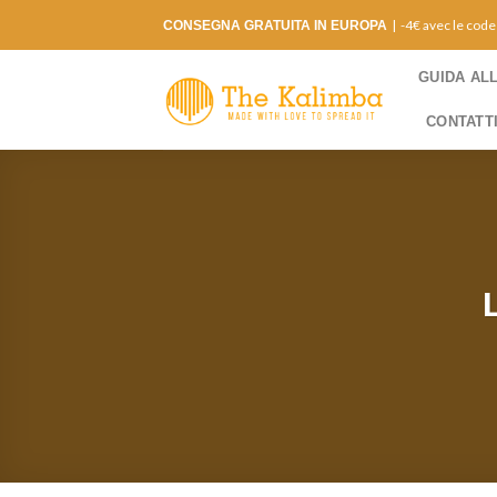
Salta
| -4€ avec le cod
CONSEGNA GRATUITA IN EUROPA
ai
contenuti
GUIDA AL
CONTATT