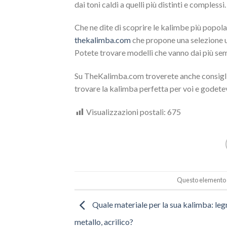
dai toni caldi a quelli più distinti e comples
Che ne dite di scoprire le kalimbe più popola
thekalimba.com
che propone una selezione u
Potete trovare modelli che vanno dai più sempl
Su TheKalimba.com troverete anche consigli e
trovare la kalimba perfetta per voi e godetev
Visualizzazioni postali:
675
Questo elemento è
Quale materiale per la sua kalimba: le
metallo, acrilico?