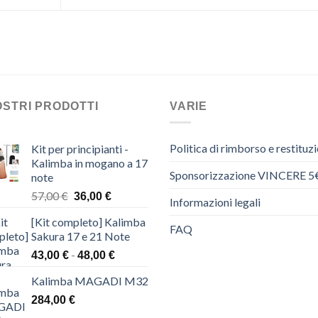
OSTRI PRODOTTI
VARIE
Politica di rimborso e restituz
Kit per principianti -
Kalimba in mogano a 17
Sponsorizzazione VINCERE 5
note
Il
Il
57,00
€
36,00
€
Informazioni legali
prezzo
prezzo
[Kit completo] Kalimba
originale
attuale
FAQ
Sakura 17 e 21 Note
era:
è:
Fascia
-
57,00 €.
36,00 €.
43,00
€
48,00
€
di
Kalimba MAGADI M32
prezzo:
da
284,00
€
43,00 €