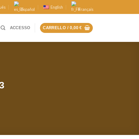
uês
English
Español
Français
ACCESSO
CARRELLO /
0,00
€
3