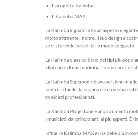
Il progetto Kalimba
Il Kalimba MAX
La Kalimba Signature ha un aspetto elegante 
molto attraente. Inoltre, il suo design è cos
se ci si prende cura di lui in modo adeguato.
La Kalimba classica è uno dei tipi più popolar
xilofono e di una marimba. La sua caratteristi
La Kalimba Supersonic è una versione migliora
Inoltre, è facile da imparare e da suonare, il c
musicisti professionisti.
La Kalimba Projectone è uno strumento molto 
i musicisti, dai principianti ai più esperti. È 
Infine, la Kalimba MAX è una delle più innova