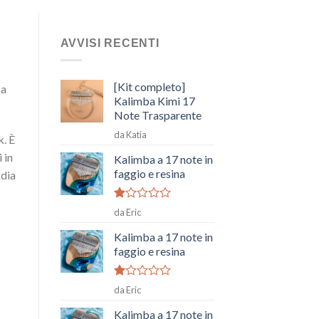
AVVISI RECENTI
[Kit completo]
 a
Kalimba Kimi 17
Note Trasparente
da Katia
k. È
 in
Kalimba a 17 note in
faggio e resina
 dia
Voto
da Eric
1
su
Kalimba a 17 note in
5
faggio e resina
Voto
da Eric
1
su
Kalimba a 17 note in