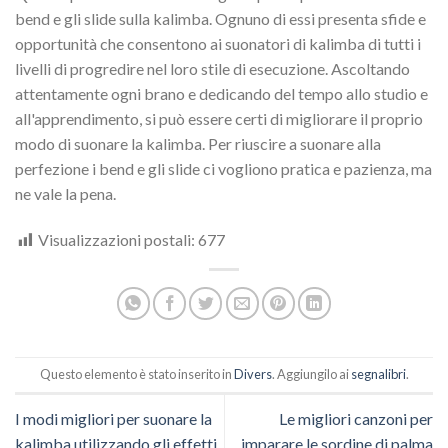
bend e gli slide sulla kalimba. Ognuno di essi presenta sfide e
opportunità che consentono ai suonatori di kalimba di tutti i
livelli di progredire nel loro stile di esecuzione. Ascoltando
attentamente ogni brano e dedicando del tempo allo studio e
all'apprendimento, si può essere certi di migliorare il proprio
modo di suonare la kalimba. Per riuscire a suonare alla
perfezione i bend e gli slide ci vogliono pratica e pazienza, ma
ne vale la pena.
Visualizzazioni postali:
677
Questo elemento è stato inserito in
Divers
. Aggiungilo ai
segnalibri
.
I modi migliori per suonare la
Le migliori canzoni per
kalimba utilizzando gli effetti
imparare le sordine di palma