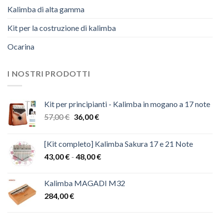
Kalimba di alta gamma
Kit per la costruzione di kalimba
Ocarina
I NOSTRI PRODOTTI
Kit per principianti - Kalimba in mogano a 17 note
Il
Il
57,00
€
36,00
€
prezzo
prezzo
originale
attuale
[Kit completo] Kalimba Sakura 17 e 21 Note
era:
è:
Fascia
43,00
€
-
48,00
€
57,00 €.
36,00 €.
di
prezzo:
Kalimba MAGADI M32
da
284,00
€
43,00 €
a
48,00 €