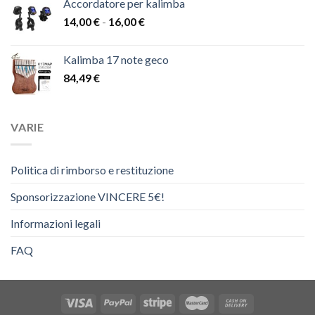
Accordatore per kalimba
Fascia
14,00
€
-
16,00
€
di
prezzo:
Kalimba 17 note geco
da
84,49
€
14,00 €
a
16,00 €
VARIE
Politica di rimborso e restituzione
Sponsorizzazione VINCERE 5€!
Informazioni legali
FAQ