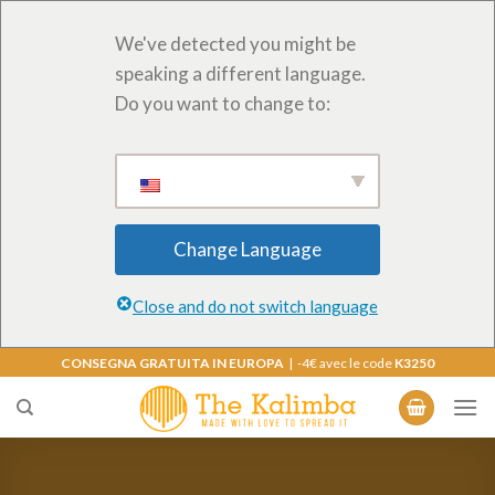
We've detected you might be
speaking a different language.
Do you want to change to:
Change Language
Close and do not switch language
Salta
CONSEGNA GRATUITA IN EUROPA
| -4€ avec le code
K3250
ai
contenuti