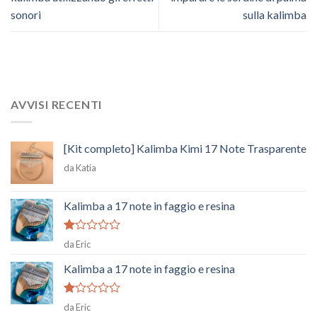
sonori
sulla kalimba
AVVISI RECENTI
[Kit completo] Kalimba Kimi 17 Note Trasparente
da Katia
Kalimba a 17 note in faggio e resina
Voto
da Eric
1
su
Kalimba a 17 note in faggio e resina
5
Voto
da Eric
1