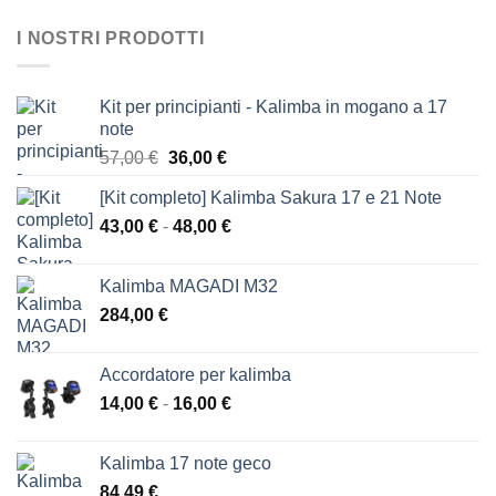
I NOSTRI PRODOTTI
Kit per principianti - Kalimba in mogano a 17
note
Il
Il
57,00
€
36,00
€
prezzo
prezzo
[Kit completo] Kalimba Sakura 17 e 21 Note
originale
attuale
Fascia
43,00
€
-
era:
48,00
€
è:
di
57,00 €.
36,00 €.
prezzo:
Kalimba MAGADI M32
da
284,00
€
43,00 €
a
48,00 €
Accordatore per kalimba
Fascia
14,00
€
-
16,00
€
di
prezzo:
Kalimba 17 note geco
da
84,49
€
14,00 €