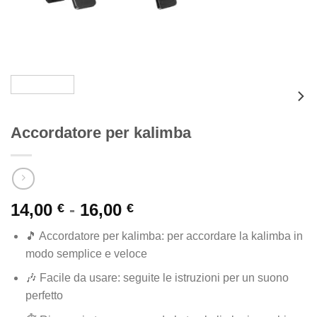
Accordatore per kalimba
Fascia
14,00
-
16,00
€
€
di
🎵 Accordatore per kalimba: per accordare la kalimba in
prezzo:
modo semplice e veloce
da
14,00 €
🎶 Facile da usare: seguite le istruzioni per un suono
a
perfetto
16,00 €