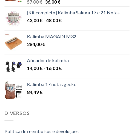
O
O
57,00
€
36,00
€
preço
preço
[Kit completo] Kalimba Sakura 17 e 21 Notas
original
atual
Gama
43,00
€
-
era:
48,00
€
é:
de
57,00 €.
36,00 €.
preços:
Kalimba MAGADI M32
43,00 €
284,00
€
a
48,00 €
Afinador de kalimba
Gama
14,00
€
-
16,00
€
de
preços:
Kalimba 17 notas gecko
14,00 €
84,49
€
a
16,00 €
DIVERSOS
Política de reembolsos e devoluções