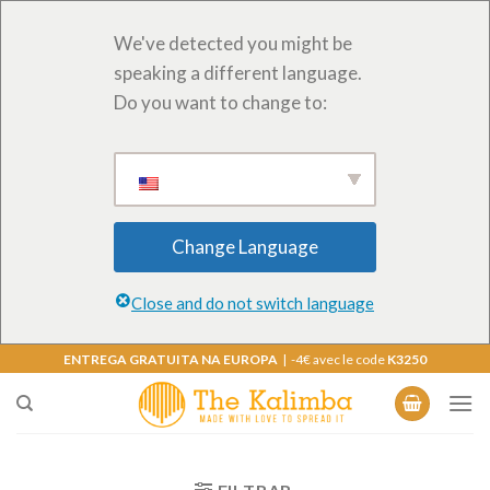
We've detected you might be
speaking a different language.
Do you want to change to:
Change Language
Close and do not switch language
Saltar
ENTREGA GRATUITA NA EUROPA
| -4€ avec le code
K3250
para
o
conteúdo