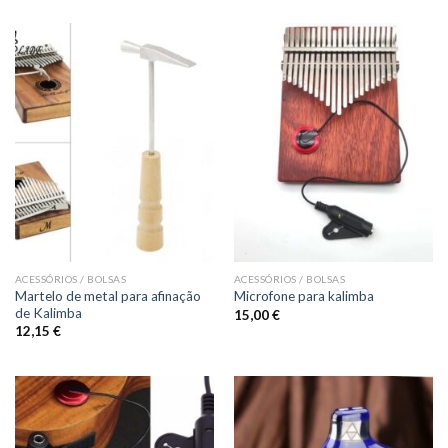
original
atual
era:
é:
57,00 €.
36,00 €.
ACESSÓRIOS / BOLSAS
ACESSÓRIOS / BOLSAS
Martelo de metal para afinação
Microfone para kalimba
de Kalimba
15,00
€
12,15
€