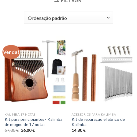
FILTRAR
Venda!
KALIMBA 17 NOTAS
ACESSÓRIOS PARA KALIMBA
Kit para principiantes - Kalimba
Kit de reparação e fabrico de
de mogno de 17 notas
Kalimba
O
O
57,00
€
36,00
€
14,80
€
preço
preço