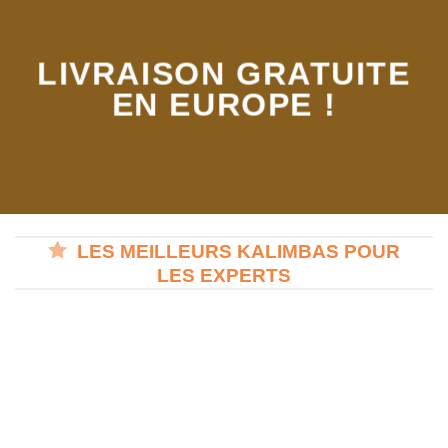
LIVRAISON GRATUITE
EN EUROPE !
LES MEILLEURS KALIMBAS POUR
LES EXPERTS
ACCESSOIRES / SACS
KALIMBA 17 NOTES
[Kit Complet] Kalimba Kimi 17
[Kit Complet] Kalimba Gecko
Notes Transparent
avec Housse rigide – 17 Notes
en Acajou