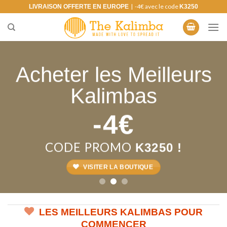
Skip
| -4€ avec le code
LIVRAISON OFFERTE EN EUROPE
K3250
to
content
Acheter les Meilleurs
Ne restez pas tout seul
Pour Petits et Grands
Kalimbas
APPRENEZ AVEC UNE
REJOIGNEZ LA
APPLICATION
COMMUNAUTÉ
-4€
L’APPLICATION RECONNAIT VOTRE KALIMBA !
APPRENEZ LE KALIMBA ENSEMBLE !
CODE PROMO
K3250 !
TÉLÉCHARGER L'APPLICATION
VISITER LE GROUPE
VISITER LA BOUTIQUE
LES MEILLEURS KALIMBAS POUR
COMMENCER