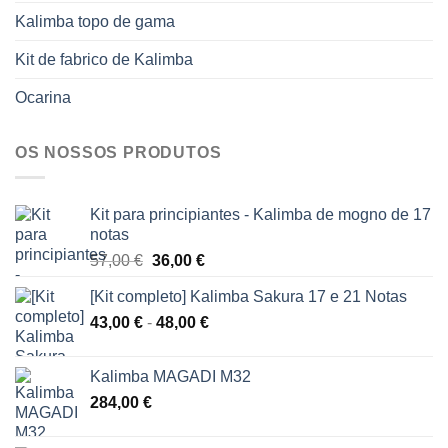
Kalimba topo de gama
Kit de fabrico de Kalimba
Ocarina
OS NOSSOS PRODUTOS
Kit para principiantes - Kalimba de mogno de 17
notas
O
O
57,00
€
36,00
€
preço
preço
[Kit completo] Kalimba Sakura 17 e 21 Notas
original
atual
Gama
43,00
€
-
era:
48,00
€
é:
de
57,00 €.
36,00 €.
preços:
Kalimba MAGADI M32
43,00 €
284,00
€
a
48,00 €