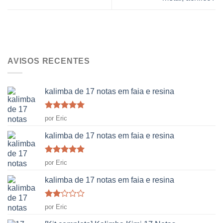
AVISOS RECENTES
kalimba de 17 notas em faia e resina
Classificado
por Eric
como
5
em
5
kalimba de 17 notas em faia e resina
Classificado
por Eric
como
5
em
5
kalimba de 17 notas em faia e resina
Classificado
por Eric
como
2