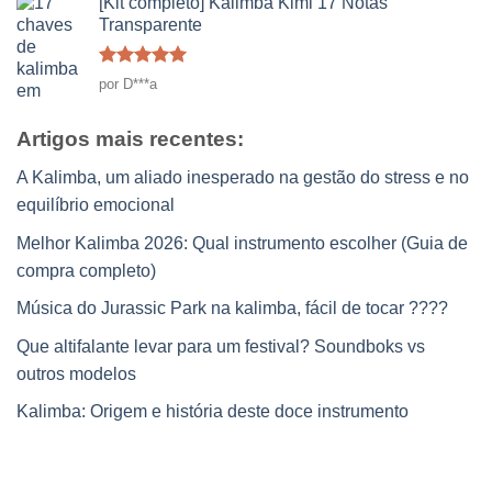
[Kit completo] Kalimba Kimi 17 Notas
em
Transparente
5
Classificado
por D***a
como
5
em
5
Artigos mais recentes:
A Kalimba, um aliado inesperado na gestão do stress e no
equilíbrio emocional
Melhor Kalimba 2026: Qual instrumento escolher (Guia de
compra completo)
Música do Jurassic Park na kalimba, fácil de tocar ????
Que altifalante levar para um festival? Soundboks vs
outros modelos
Kalimba: Origem e história deste doce instrumento