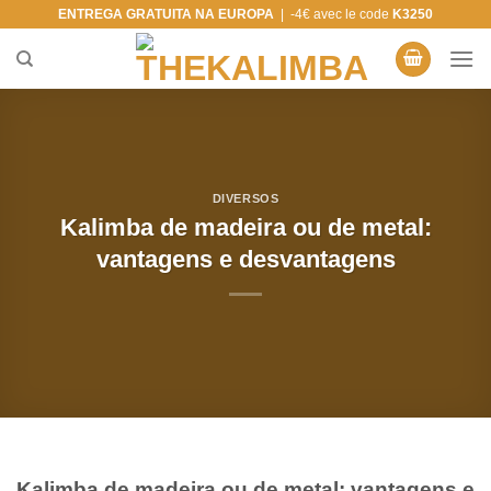
Saltar
ENTREGA GRATUITA NA EUROPA
| -4€ avec le code
K3250
para
o
conteúdo
DIVERSOS
Kalimba de madeira ou de metal:
vantagens e desvantagens
Kalimba de madeira ou de metal: vantagens e