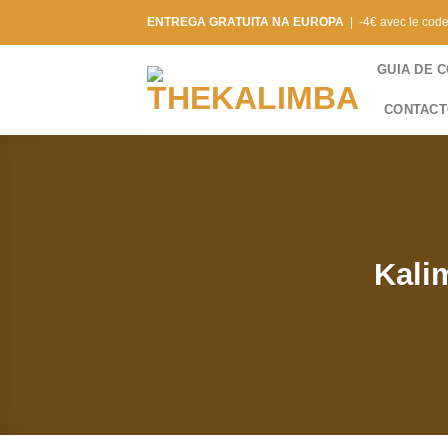
Saltar
ENTREGA GRATUITA NA EUROPA
| -4€ avec le cod
para
o
GUIA DE 
conteúdo
CONTAC
Kali