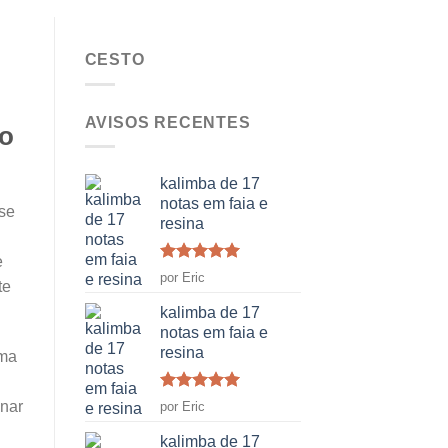
CESTO
AVISOS RECENTES
ão
kalimba de 17
notas em faia e
-se
resina
e
Classificado
por Eric
te
como
5
em
5
kalimba de 17
notas em faia e
resina
uma
Classificado
onar
por Eric
como
5
em
5
kalimba de 17