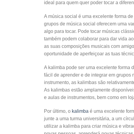
ideal para quem quer poder tocar a diferen
A música social é uma excelente forma de f
grupos de música social oferecem uma var
algo para tocar. Pode tocar músicas clássi
também podem colaborar para dar vida aos
as suas composições musicais com amigos 
oportunidade de aperfeiçoar as tuas técn
A kalimba pode ser uma excelente forma d
fácil de aprender e de integrar em grupo
instrumento, as kalimbas são relativamen
As kalimbas estão amplamente disponíve
e aulas de instrumentos, bem como em loja
Por último, o
kalimba
é uma excelente form
junte a uma turma universitária, a um círc
utilizar a kalimba para criar música e vib
novas pessoas, aprenderá novas técnicas e