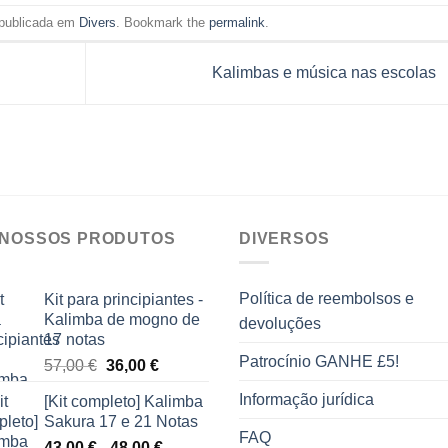
 publicada em
Divers
. Bookmark the
permalink
.
Kalimbas e música nas escolas
 NOSSOS PRODUTOS
DIVERSOS
Política de reembolsos e
Kit para principiantes -
Kalimba de mogno de
devoluções
17 notas
Patrocínio GANHE £5!
O
O
57,00
€
36,00
€
preço
preço
Informação jurídica
[Kit completo] Kalimba
original
atual
Sakura 17 e 21 Notas
era:
é:
FAQ
Gama
43,00
€
-
48,00
€