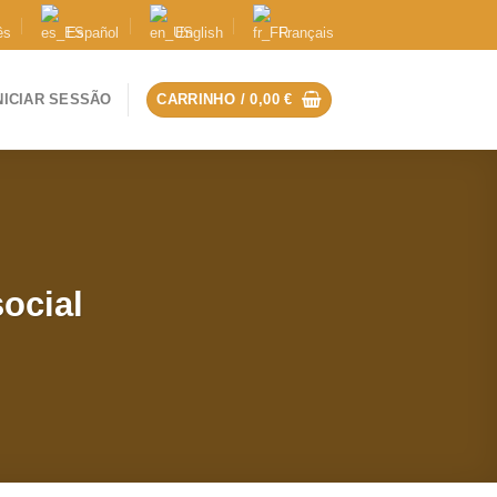
ês
Español
English
Français
NICIAR SESSÃO
CARRINHO /
0,00
€
ocial