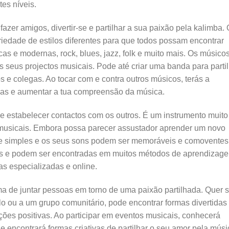
tes níveis.
azer amigos, divertir-se e partilhar a sua paixão pela kalimba.
iedade de estilos diferentes para que todos possam encontrar
cas e modernas, rock, blues, jazz, folk e muito mais. Os músico
 seus projectos musicais. Pode até criar uma banda para partil
e colegas. Ao tocar com e contra outros músicos, terás a
icas e aumentar a tua compreensão da música.
e estabelecer contactos com os outros. É um instrumento muito
s musicais. Embora possa parecer assustador aprender um novo
te simples e os seus sons podem ser memoráveis e comoventes
is e podem ser encontradas em muitos métodos de aprendizag
s especializadas e online.
a de juntar pessoas em torno de uma paixão partilhada. Quer 
ulo ou a um grupo comunitário, pode encontrar formas divertidas
rações positivas. Ao participar em eventos musicais, conhecerá
 encontrará formas criativas de partilhar o seu amor pela músi