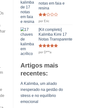
notas em faia e
resina
 Os
Classificado
por Eric
como
s
2
[Kit completo]
har
em
Kalimba Kimi 17
5
Notas Transparente
Classificado
por D***a
como
5
em
5
Artigos mais
.
recentes:
em
A Kalimba, um aliado
se
inesperado na gestão do
 de
stress e no equilíbrio
emocional
ca.