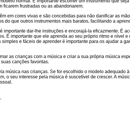
delo normal. É importante escolher um instrumento que seja fá
 ficarem frustradas ou as abandonarem.
m em cores vivas e são concebidas para não danificar as mãos 
ros do que outros instrumentos mais baratos, facilitando a apr
 importante dar-lhe instruções e encorajá-la eficazmente. É ac
s. É importante que ele aprenda ao seu próprio ritmo e nível e 
simples e fáceis de aprender é importante para os ajudar a ga
smar as crianças com a música e criar a sua própria música e
 suas canções favoritas.
ela música nas crianças. Se for escolhido o modelo adequado à
em, o seu interesse pela música é suscetível de crescer. A mús
ssoal.
k
.