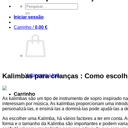
Procurar
por:
Iniciar sessão
Carrinho /
0,00
€
Kalimbas para crianças : Como escolhê
Voltar para a loja
Carrinho
As kalimbas são um tipo de instrumento de sopro inspirado na
interessam por música. As kalimbas proporcionam uma introduç
personalizá-las, e ensiná-las a dominá-las pode ajudá-las a 
Ao escolher uma Kalimba, há vários factores a ter em conta. 
forma e o tamanho da Kalimba são importantes e podem variar 