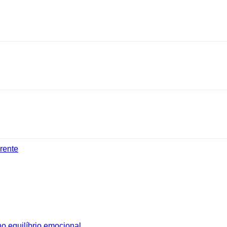
rente
o equilíbrio emocional