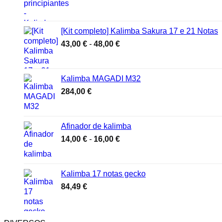
preço
preço
original
atual
era:
é:
[Kit completo] Kalimba Sakura 17 e 21 Notas
57,00 €.
36,00 €.
Gama
43,00
€
-
48,00
€
de
preços:
43,00 €
Kalimba MAGADI M32
a
284,00
€
48,00 €
Afinador de kalimba
Gama
14,00
€
-
16,00
€
de
preços:
14,00 €
Kalimba 17 notas gecko
a
84,49
€
16,00 €