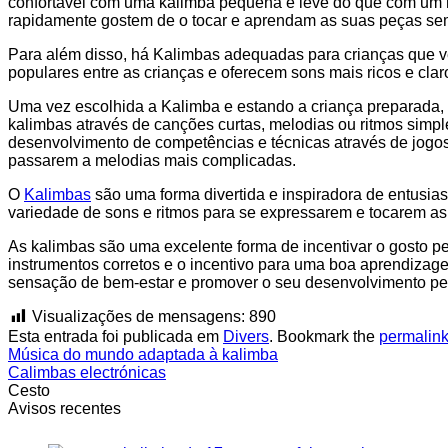
confortável com uma kalimba pequena e leve do que com um mo
rapidamente gostem de o tocar e aprendam as suas peças sem
Para além disso, há Kalimbas adequadas para crianças que vê
populares entre as crianças e oferecem sons mais ricos e cla
Uma vez escolhida a Kalimba e estando a criança preparada, é
kalimbas através de canções curtas, melodias ou ritmos simple
desenvolvimento de competências e técnicas através de jogos 
passarem a melodias mais complicadas.
O
Kalimbas
são uma forma divertida e inspiradora de entusia
variedade de sons e ritmos para se expressarem e tocarem as
As kalimbas são uma excelente forma de incentivar o gosto p
instrumentos corretos e o incentivo para uma boa aprendizag
sensação de bem-estar e promover o seu desenvolvimento pe
Visualizações de mensagens:
890
Esta entrada foi publicada em
Divers
. Bookmark the
permalin
Música do mundo adaptada à kalimba
Calimbas electrónicas
Cesto
Avisos recentes