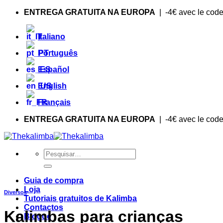
Saltar
ENTREGA GRATUITA NA EUROPA
| -4€ avec le cod
para
o
Italiano
conteúdo
Português
Español
English
Français
ENTREGA GRATUITA NA EUROPA
| -4€ avec le cod
Procurar
por:
Guia de compra
Loja
Diversos
Tutoriais gratuitos de Kalimba
Contactos
Kalimbas para crianças
Blogue