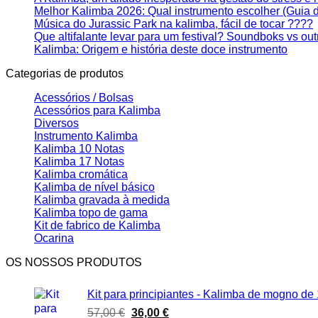
Melhor Kalimba 2026: Qual instrumento escolher (Guia 
Música do Jurassic Park na kalimba, fácil de tocar ????
Que altifalante levar para um festival? Soundboks vs ou
Kalimba: Origem e história deste doce instrumento
Categorias de produtos
Acessórios / Bolsas
Acessórios para Kalimba
Diversos
Instrumento Kalimba
Kalimba 10 Notas
Kalimba 17 Notas
Kalimba cromática
Kalimba de nível básico
Kalimba gravada à medida
Kalimba topo de gama
Kit de fabrico de Kalimba
Ocarina
OS NOSSOS PRODUTOS
Kit para principiantes - Kalimba de mogno de
O
O
57,00
€
36,00
€