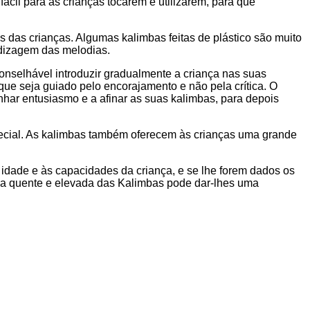
cil para as crianças tocarem e utilizarem, para que
das crianças. Algumas kalimbas feitas de plástico são muito
endizagem das melodias.
onselhável introduzir gradualmente a criança nas suas
que seja guiado pelo encorajamento e não pela crítica. O
nhar entusiasmo e a afinar as suas kalimbas, para depois
special. As kalimbas também oferecem às crianças uma grande
 idade e às capacidades da criança, e se lhe forem dados os
ica quente e elevada das Kalimbas pode dar-lhes uma