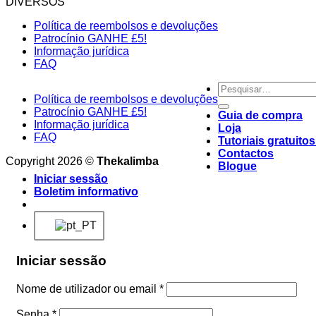
DIVERSOS
Política de reembolsos e devoluções
Patrocínio GANHE £5!
Informação jurídica
FAQ
Procurar
Política de reembolsos e devoluções
por:
Patrocínio GANHE £5!
Guia de compra
Informação jurídica
Loja
FAQ
Tutoriais gratuito
Contactos
Copyright 2026 ©
Thekalimba
Blogue
Iniciar sessão
Boletim informativo
Iniciar sessão
Nome de utilizador ou email
*
Senha
*