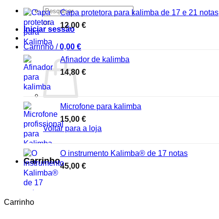
Procurar
Capa protetora para kalimba de 17 e 21 notas
por:
12,00
€
Iniciar sessão
Carrinho /
0,00
€
Afinador de kalimba
14,80
€
Microfone para kalimba
15,00
€
Voltar para a loja
O instrumento Kalimba® de 17 notas
Carrinho
45,00
€
Carrinho