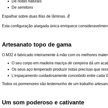
De
notas naturais
De
semitons
Espalhar sobre
duas filas
de lâminas. ✌️
Esta configuração alargada única enriquece consideravelmente 
Artesanato topo de gama
O M32 é fabricado inteiramente à mão com os melhores materi
O seu corpo em
madeira maciça de cerejeira
dá um acab
Os seus
aço temperado
produzir notas precisas que res
L'
espaçamento cuidadosamente concebido
entre cada l
Todos os pormenores são testemunho de um trabalho artesana
Um som poderoso e cativante