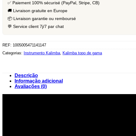
✅ Paiement 100% sécurisé (PayPal, Stripe, CB)
🚚 Livraison gratuite en Europe
📦 Livraison garantie ou remboursé
💬 Service client 7j/7 par chat
REF:
1005005471141147
Categorias:
Instrumento Kalimba
,
Kalimba topo de gama
Descrição
Informação adicional
Avaliações (0)