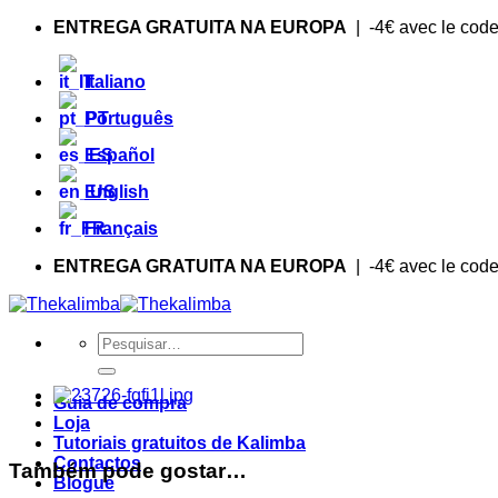
Saltar
ENTREGA GRATUITA NA EUROPA
| -4€ avec le cod
para
o
Italiano
conteúdo
Português
Español
English
Français
ENTREGA GRATUITA NA EUROPA
| -4€ avec le cod
Procurar
por:
Guia de compra
Loja
Tutoriais gratuitos de Kalimba
Contactos
Também pode gostar…
Blogue