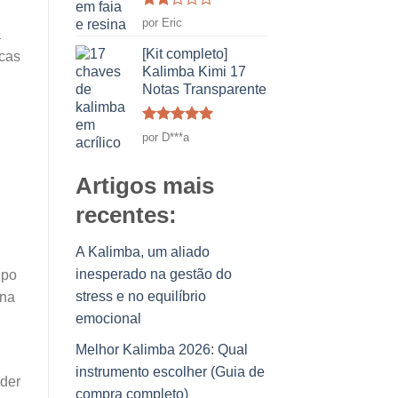
Classificado
por Eric
como
a
2
[Kit completo]
icas
em
Kalimba Kimi 17
5
Notas Transparente
Classificado
por D***a
como
5
em
5
Artigos mais
recentes:
A Kalimba, um aliado
inesperado na gestão do
ipo
stress e no equilíbrio
 na
emocional
Melhor Kalimba 2026: Qual
instrumento escolher (Guia de
nder
compra completo)