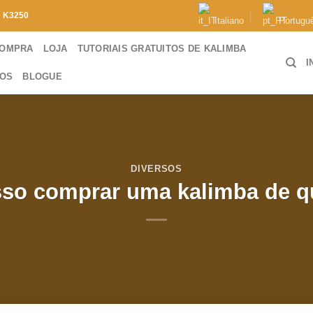
e
K3250
Italiano
Portugu
COMPRA
LOJA
TUTORIAIS GRATUITOS DE KALIMBA
I
TOS
BLOGUE
DIVERSOS
so comprar uma kalimba de q