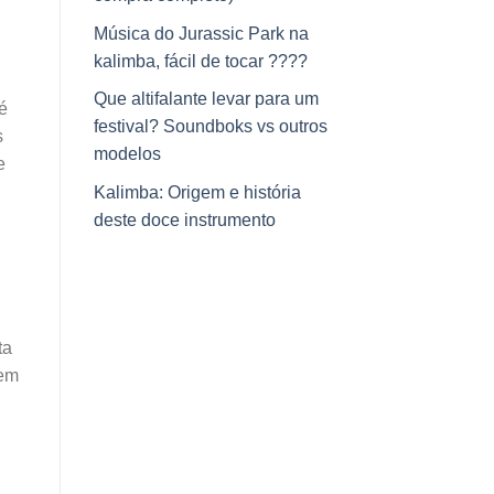
Música do Jurassic Park na
kalimba, fácil de tocar ????
Que altifalante levar para um
é
festival? Soundboks vs outros
s
modelos
e
Kalimba: Origem e história
deste doce instrumento
ta
nem