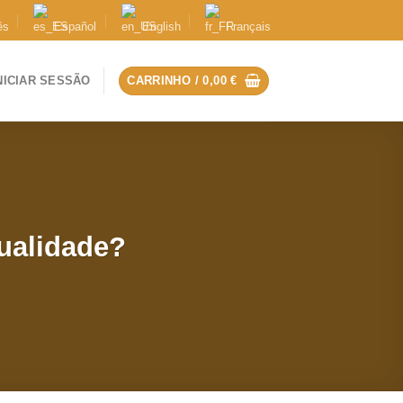
ês
Español
English
Français
NICIAR SESSÃO
CARRINHO /
0,00
€
ualidade?