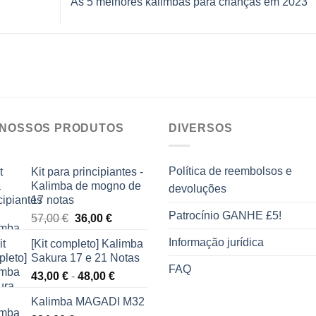
As 5 melhores kalimbas para crianças em 2023
 NOSSOS PRODUTOS
DIVERSOS
Política de reembolsos e
Kit para principiantes -
Kalimba de mogno de
devoluções
17 notas
Patrocínio GANHE £5!
O
O
57,00
€
36,00
€
preço
preço
Informação jurídica
[Kit completo] Kalimba
original
atual
Sakura 17 e 21 Notas
era:
é:
FAQ
Gama
43,00
€
-
48,00
€
57,00 €.
36,00 €.
de
Kalimba MAGADI M32
preços: