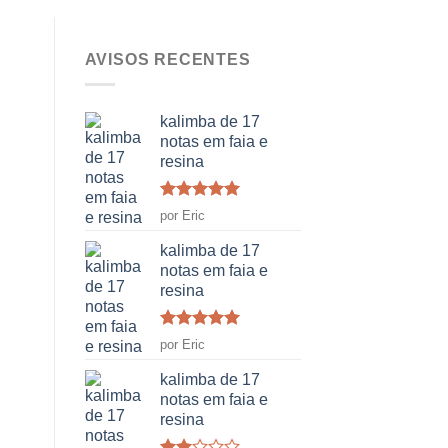
AVISOS RECENTES
kalimba de 17
notas em faia e
resina
Classificado
por Eric
como
5
em
5
kalimba de 17
notas em faia e
resina
Classificado
por Eric
como
5
em
5
kalimba de 17
notas em faia e
resina