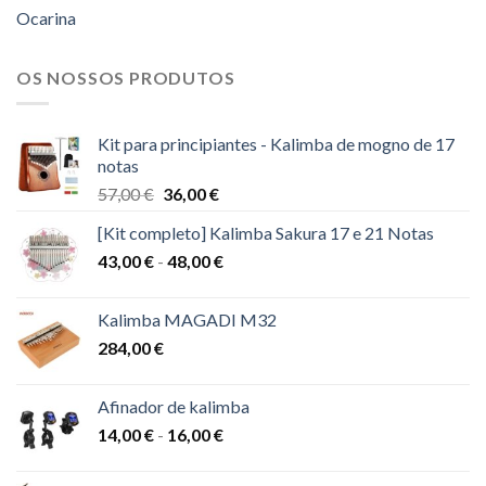
Ocarina
OS NOSSOS PRODUTOS
Kit para principiantes - Kalimba de mogno de 17
notas
O
O
57,00
€
36,00
€
preço
preço
[Kit completo] Kalimba Sakura 17 e 21 Notas
original
atual
Gama
43,00
€
-
era:
48,00
€
é:
de
57,00 €.
36,00 €.
preços:
Kalimba MAGADI M32
43,00 €
284,00
€
a
48,00 €
Afinador de kalimba
Gama
14,00
€
-
16,00
€
de
preços: