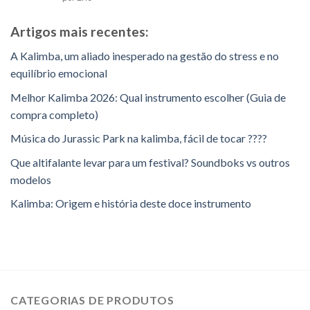
como
1
em
Artigos mais recentes:
5
A Kalimba, um aliado inesperado na gestão do stress e no
equilíbrio emocional
Melhor Kalimba 2026: Qual instrumento escolher (Guia de
compra completo)
Música do Jurassic Park na kalimba, fácil de tocar ????
Que altifalante levar para um festival? Soundboks vs outros
modelos
Kalimba: Origem e história deste doce instrumento
CATEGORIAS DE PRODUTOS