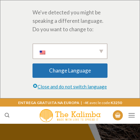
We've detected you might be
speaking a different language.
Do you want to change to:
Change Language
Close and do not switch language
Saltar
ENTREGA GRATUITA NA EUROPA
| -4€ avec le code
K3250
para
o
conteúdo