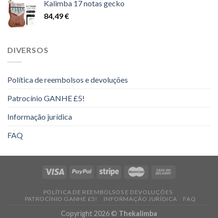
Kalimba 17 notas gecko
14,00 €
84,49
€
a
16,00 €
DIVERSOS
Política de reembolsos e devoluções
Patrocínio GANHE £5!
Informação jurídica
FAQ
POLÍTICA DE REEMBOLSOS E DEVOLUÇÕES
PATROCÍNIO GANHE £5!
INFORMAÇÃO JURÍDICA
FAQ
Copyright 2026 ©
Thekalimba