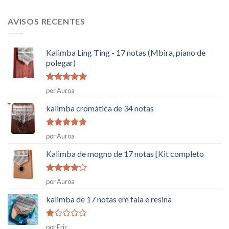
AVISOS RECENTES
Kalimba Ling Ting - 17 notas (Mbira, piano de
polegar)
Classificado
por Auroa
como
5
em
5
kalimba cromática de 34 notas
Classificado
por Auroa
como
5
em
5
Kalimba de mogno de 17 notas [Kit completo
Classificado
por Auroa
como
4
em 5
kalimba de 17 notas em faia e resina
Classificado
por Eric