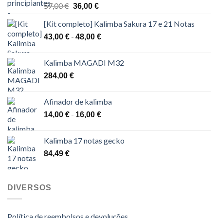
O
O
57,00
€
36,00
€
preço
preço
[Kit completo] Kalimba Sakura 17 e 21 Notas
original
atual
era:
é:
Gama
-
43,00
€
48,00
€
57,00 €.
36,00 €.
de
preços:
Kalimba MAGADI M32
43,00 €
284,00
€
a
48,00 €
Afinador de kalimba
Gama
-
14,00
€
16,00
€
de
preços:
Kalimba 17 notas gecko
14,00 €
84,49
€
a
16,00 €
DIVERSOS
Política de reembolsos e devoluções