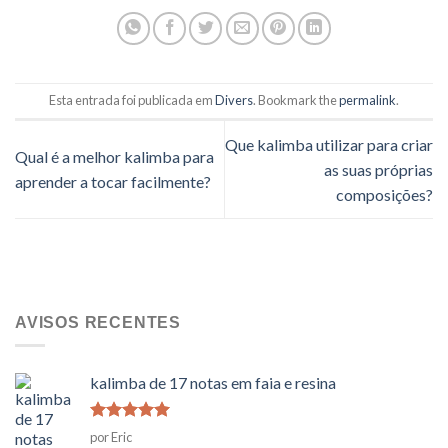
Esta entrada foi publicada em
Divers
. Bookmark the
permalink
.
Que kalimba utilizar para criar
Qual é a melhor kalimba para
as suas próprias
aprender a tocar facilmente?
composições?
AVISOS RECENTES
kalimba de 17 notas em faia e resina
Classificado
por Eric