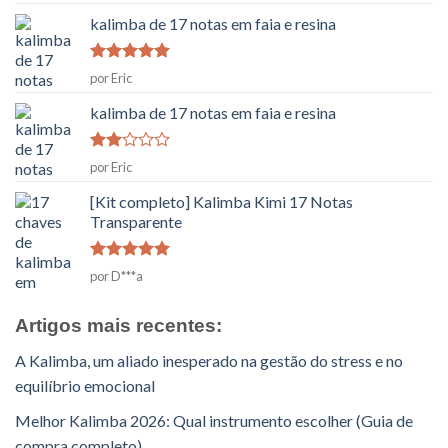
como
5
em
5
kalimba de 17 notas em faia e resina
Classificado
por Eric
como
5
em
5
kalimba de 17 notas em faia e resina
Classificado
por Eric
como
2
[Kit completo] Kalimba Kimi 17 Notas
em
Transparente
5
Classificado
por D***a
como
5
em
5
Artigos mais recentes:
A Kalimba, um aliado inesperado na gestão do stress e no
equilíbrio emocional
Melhor Kalimba 2026: Qual instrumento escolher (Guia de
compra completo)