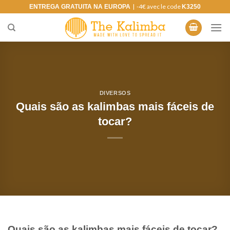
Saltar
| -4€ avec le code
ENTREGA GRATUITA NA EUROPA
K3250
para
o
conteúdo
DIVERSOS
Quais são as kalimbas mais fáceis de
tocar?
Quais são as kalimbas mais fáceis de tocar?