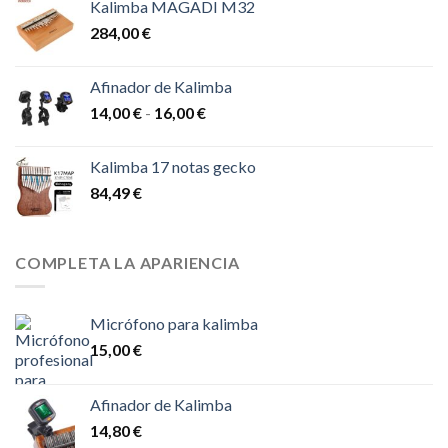
Kalimba MAGADI M32
desde
284,00
€
43,00 €
hasta
48,00 €
Afinador de Kalimba
Rango
14,00
€
-
16,00
€
de
precios:
Kalimba 17 notas gecko
desde
84,49
€
14,00 €
hasta
16,00 €
COMPLETA LA APARIENCIA
Micrófono para kalimba
15,00
€
Afinador de Kalimba
14,80
€