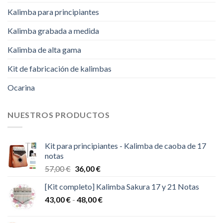
Kalimba para principiantes
Kalimba grabada a medida
Kalimba de alta gama
Kit de fabricación de kalimbas
Ocarina
NUESTROS PRODUCTOS
Kit para principiantes - Kalimba de caoba de 17
notas
El
El
57,00
€
36,00
€
precio
precio
[Kit completo] Kalimba Sakura 17 y 21 Notas
original
actual
Rango
43,00
€
-
era:
48,00
€
es:
de
57,00 €.
36,00 €.
precios: